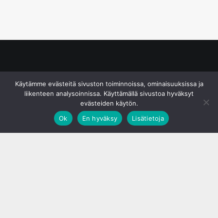
© S&J Media Oy
Käytämme evästeitä sivuston toiminnoissa, ominaisuuksissa ja
liikenteen analysoinnissa. Käyttämällä sivustoa hyväksyt
evästeiden käytön.
Ok
En hyväksy
Lisätietoja
;