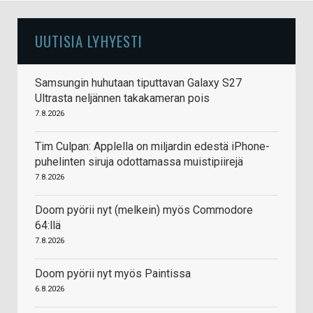
UUTISIA LYHYESTI
Samsungin huhutaan tiputtavan Galaxy S27
Ultrasta neljännen takakameran pois
7.8.2026
Tim Culpan: Applella on miljardin edestä iPhone-
puhelinten siruja odottamassa muistipiirejä
7.8.2026
Doom pyörii nyt (melkein) myös Commodore
64:llä
7.8.2026
Doom pyörii nyt myös Paintissa
6.8.2026