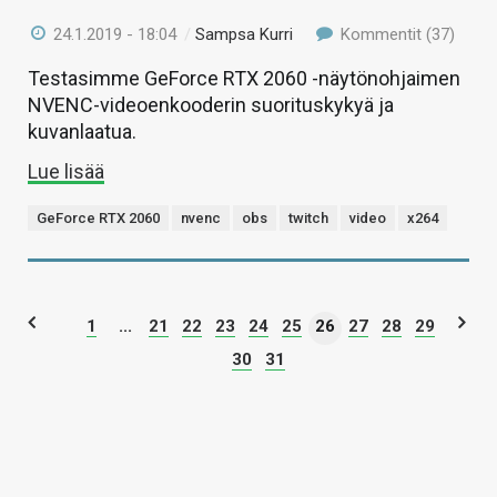
24.1.2019 - 18:04
/
Sampsa Kurri
Kommentit (37)
Testasimme GeForce RTX 2060 -näytönohjaimen
NVENC-videoenkooderin suorituskykyä ja
kuvanlaatua.
Lue lisää
GeForce RTX 2060
nvenc
obs
twitch
video
x264
1
...
21
22
23
24
25
26
27
28
29
30
31