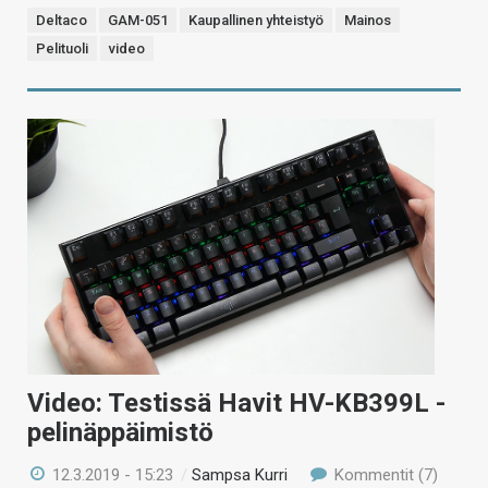
Deltaco
GAM-051
Kaupallinen yhteistyö
Mainos
Pelituoli
video
Video: Testissä Havit HV-KB399L -
pelinäppäimistö
12.3.2019 - 15:23
/
Sampsa Kurri
Kommentit (7)