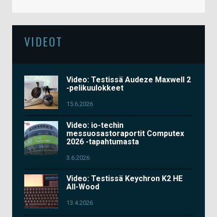
VIDEOT
Video: Testissä Audeze Maxwell 2
-pelikuulokkeet
15.6.2026
Video: io-techin
messuosastoraportit Computex
2026 -tapahtumasta
3.6.2026
Video: Testissä Keychron K2 HE
All-Wood
13.4.2026