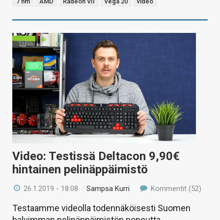
7 nm
AMD
Radeon VII
Vega 20
video
Video: Testissä Deltacon 9,90€
hintainen pelinäppäimistö
26.1.2019 - 18:08
/
Sampsa Kurri
Kommentit (52)
Testaamme videolla todennäköisesti Suomen
halvimman pelinäppäimistön nopeutta,