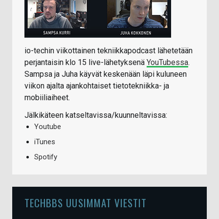
io-techin viikottainen tekniikkapodcast lähetetään
perjantaisin klo 15 live-lähetyksenä
YouTubessa
.
Sampsa ja Juha käyvät keskenään läpi kuluneen
viikon ajalta ajankohtaiset tietotekniikka- ja
mobiiliaiheet.
Jälkikäteen katseltavissa/kuunneltavissa:
Youtube
iTunes
Spotify
TECHBBS UUSIMMAT VIESTIT