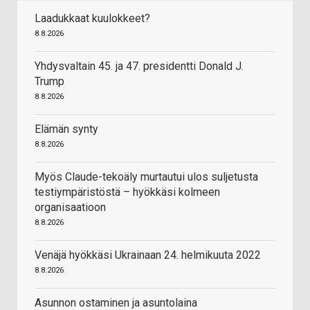
Laadukkaat kuulokkeet?
8.8.2026
Yhdysvaltain 45. ja 47. presidentti Donald J.
Trump
8.8.2026
Elämän synty
8.8.2026
Myös Claude-tekoäly murtautui ulos suljetusta
testiympäristöstä – hyökkäsi kolmeen
organisaatioon
8.8.2026
Venäjä hyökkäsi Ukrainaan 24. helmikuuta 2022
8.8.2026
Asunnon ostaminen ja asuntolaina