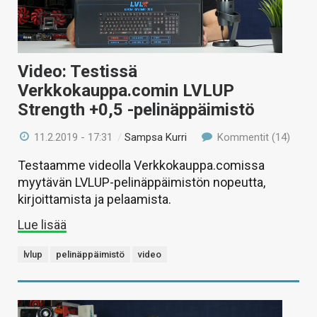
Video: Testissä
Verkkokauppa.comin LVLUP
Strength +0,5 -pelinäppäimistö
11.2.2019 - 17:31
/
Sampsa Kurri
Kommentit (14)
Testaamme videolla Verkkokauppa.comissa
myytävän LVLUP-pelinäppäimistön nopeutta,
kirjoittamista ja pelaamista.
Lue lisää
lvlup
pelinäppäimistö
video