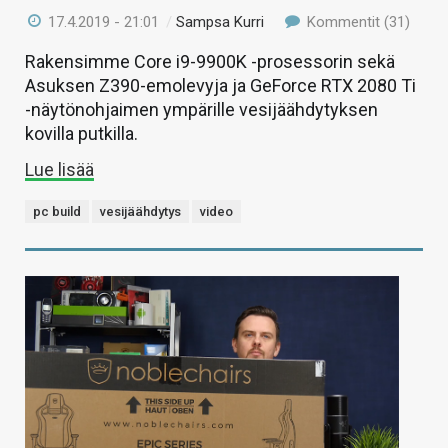
17.4.2019 - 21:01
/
Sampsa Kurri
Kommentit (31)
Rakensimme Core i9-9900K -prosessorin sekä
Asuksen Z390-emolevyja ja GeForce RTX 2080 Ti
-näytönohjaimen ympärille vesijäähdytyksen
kovilla putkilla.
Lue lisää
pc build
vesijäähdytys
video