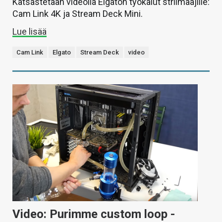
Katsastetaan videolla Elgaton työkalut striimaajille:
Cam Link 4K ja Stream Deck Mini.
Lue lisää
Cam Link
Elgato
Stream Deck
video
Video: Purimme custom loop -