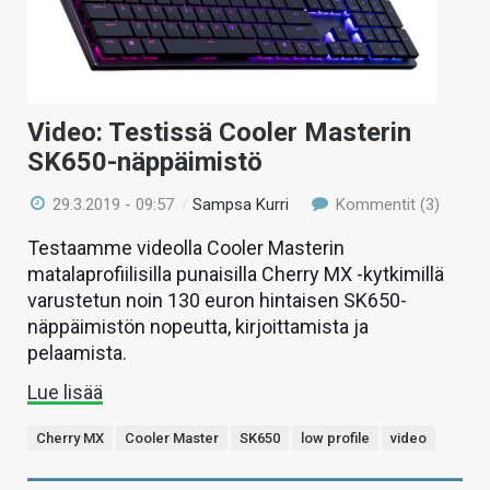
Video: Testissä Cooler Masterin
SK650-näppäimistö
29.3.2019 - 09:57
/
Sampsa Kurri
Kommentit (3)
Testaamme videolla Cooler Masterin
matalaprofiilisilla punaisilla Cherry MX -kytkimillä
varustetun noin 130 euron hintaisen SK650-
näppäimistön nopeutta, kirjoittamista ja
pelaamista.
Lue lisää
Cherry MX
Cooler Master
SK650
low profile
video