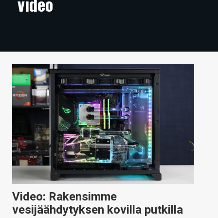
video
ARTIKKELIT
VIDEOT
TECHBBS
TIETOA
HINTA.FI
KAUPPA
VAIHDA TEEMA
HAKU
Video: Rakensimme
vesijäähdytyksen kovilla putkilla