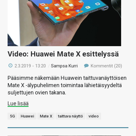
Video: Huawei Mate X esittelyssä
2.3.2019 - 13:20
/
Sampsa Kurri
Kommentit (20)
Pääsimme näkemään Huawein taittuvanäyttöisen
Mate X -älypuhelimen toimintaa lähietäisyydeltä
suljettujen ovien takana.
Lue lisää
5G
Huawei
Mate X
taittuva näyttö
video