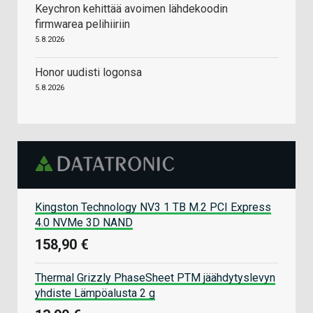
Keychron kehittää avoimen lähdekoodin
firmwarea pelihiiriin
5.8.2026
Honor uudisti logonsa
5.8.2026
Kingston Technology NV3 1 TB M.2 PCI Express
4.0 NVMe 3D NAND
158,90 €
Thermal Grizzly PhaseSheet PTM jäähdytyslevyn
yhdiste Lämpöalusta 2 g