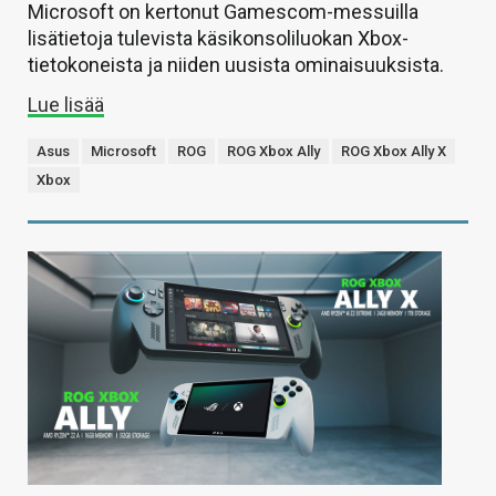
Microsoft on kertonut Gamescom-messuilla
lisätietoja tulevista käsikonsoliluokan Xbox-
tietokoneista ja niiden uusista ominaisuuksista.
Lue lisää
Asus
Microsoft
ROG
ROG Xbox Ally
ROG Xbox Ally X
Xbox