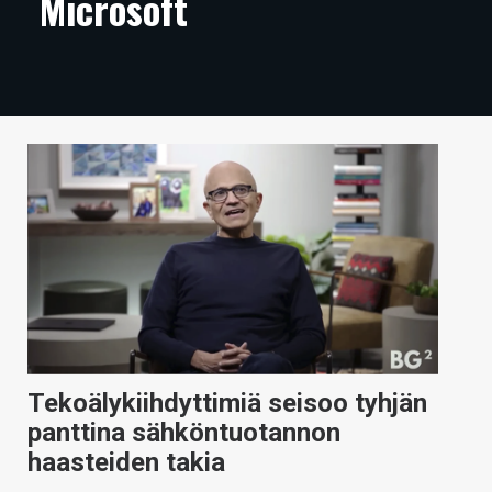
Microsoft
ARTIKKELIT
VIDEOT
TECHBBS
TIETOA
HINTA.FI
KAUPPA
VAIHDA TEEMA
Tekoälykiihdyttimiä seisoo tyhjän
HAKU
panttina sähköntuotannon
haasteiden takia