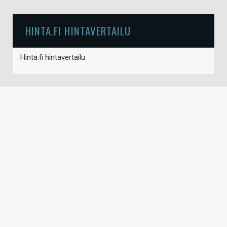
HINTA.FI HINTAVERTAILU
Hinta.fi hintavertailu