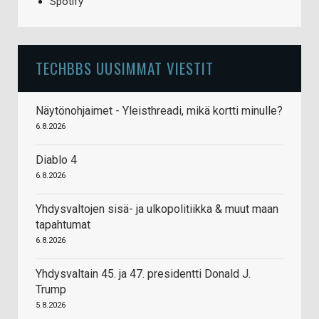
Spotify
TECHBBS UUSIMMAT VIESTIT
Näytönohjaimet - Yleisthreadi, mikä kortti minulle?
6.8.2026
Diablo 4
6.8.2026
Yhdysvaltojen sisä- ja ulkopolitiikka & muut maan
tapahtumat
6.8.2026
Yhdysvaltain 45. ja 47. presidentti Donald J.
Trump
5.8.2026