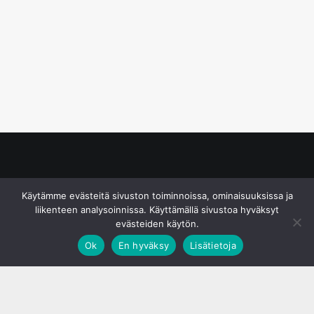
© S&J Media Oy
Käytämme evästeitä sivuston toiminnoissa, ominaisuuksissa ja
liikenteen analysoinnissa. Käyttämällä sivustoa hyväksyt
evästeiden käytön.
Ok
En hyväksy
Lisätietoja
;