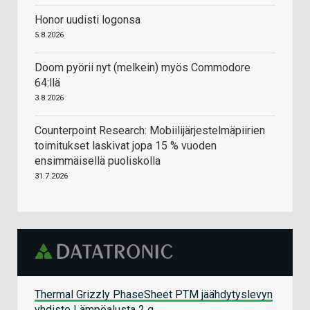
Honor uudisti logonsa
5.8.2026
Doom pyörii nyt (melkein) myös Commodore
64:llä
3.8.2026
Counterpoint Research: Mobiilijärjestelmäpiirien
toimitukset laskivat jopa 15 % vuoden
ensimmäisellä puoliskolla
31.7.2026
Thermal Grizzly PhaseSheet PTM jäähdytyslevyn
yhdiste Lämpöalusta 2 g