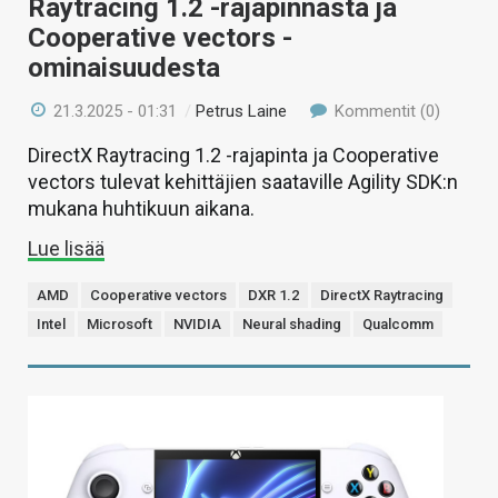
Raytracing 1.2 -rajapinnasta ja
Cooperative vectors -
ominaisuudesta
21.3.2025 - 01:31
/
Petrus Laine
Kommentit (0)
DirectX Raytracing 1.2 -rajapinta ja Cooperative
vectors tulevat kehittäjien saataville Agility SDK:n
mukana huhtikuun aikana.
Lue lisää
AMD
Cooperative vectors
DXR 1.2
DirectX Raytracing
Intel
Microsoft
NVIDIA
Neural shading
Qualcomm