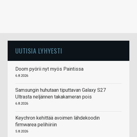
UUTISIA LYHYESTI
Doom pyörii nyt myös Paintissa
6.8.2026
Samsungin huhutaan tiputtavan Galaxy S27
Ultrasta neljännen takakameran pois
6.8.2026
Keychron kehittää avoimen lähdekoodin
firmwarea pelihiiriin
5.8.2026