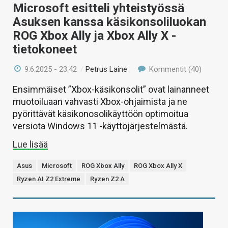
Microsoft esitteli yhteistyössä
Asuksen kanssa käsikonsoliluokan
ROG Xbox Ally ja Xbox Ally X -
tietokoneet
9.6.2025 - 23:42
/
Petrus Laine
Kommentit (40)
Ensimmäiset ”Xbox-käsikonsolit” ovat lainanneet
muotoiluaan vahvasti Xbox-ohjaimista ja ne
pyörittävät käsikonosolikäyttöön optimoitua
versiota Windows 11 -käyttöjärjestelmästä.
Lue lisää
Asus
Microsoft
ROG Xbox Ally
ROG Xbox Ally X
Ryzen AI Z2 Extreme
Ryzen Z2 A