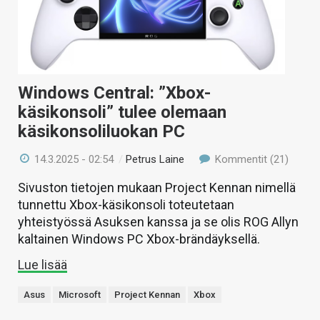
Windows Central: ”Xbox-
käsikonsoli” tulee olemaan
käsikonsoliluokan PC
14.3.2025 - 02:54
/
Petrus Laine
Kommentit (21)
Sivuston tietojen mukaan Project Kennan nimellä
tunnettu Xbox-käsikonsoli toteutetaan
yhteistyössä Asuksen kanssa ja se olis ROG Allyn
kaltainen Windows PC Xbox-brändäyksellä.
Lue lisää
Asus
Microsoft
Project Kennan
Xbox