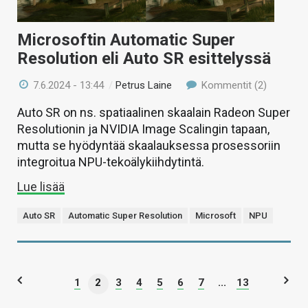
Microsoftin Automatic Super
Resolution eli Auto SR esittelyssä
7.6.2024 - 13:44
/
Petrus Laine
Kommentit (2)
Auto SR on ns. spatiaalinen skaalain Radeon Super
Resolutionin ja NVIDIA Image Scalingin tapaan,
mutta se hyödyntää skaalauksessa prosessoriin
integroitua NPU-tekoälykiihdytintä.
Lue lisää
Auto SR
Automatic Super Resolution
Microsoft
NPU
1
2
3
4
5
6
7
...
13