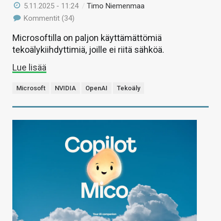
5.11.2025 - 11:24
/
Timo Niemenmaa
Kommentit (34)
Microsoftilla on paljon käyttämättömiä
tekoälykiihdyttimiä, joille ei riitä sähköä.
Lue lisää
Microsoft
NVIDIA
OpenAI
Tekoäly