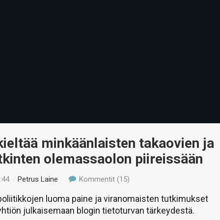
ieltää minkäänlaisten takaovien ja
kinten olemassaolon piireissään
:44
/
Petrus Laine
Kommentit (15)
oliitikkojen luoma paine ja viranomaisten tutkimukset
yhtiön julkaisemaan blogin tietoturvan tärkeydestä.