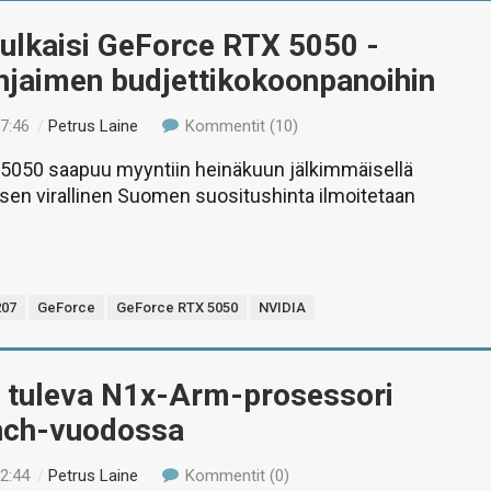
ulkaisi GeForce RTX 5050 -
hjaimen budjettikokoonpanoihin
17:46
/
Petrus Laine
Kommentit (10)
5050 saapuu myyntiin heinäkuun jälkimmäisellä
a sen virallinen Suomen suositushinta ilmoitetaan
07
GeForce
GeForce RTX 5050
NVIDIA
 tuleva N1x-Arm-prosessori
nch-vuodossa
02:44
/
Petrus Laine
Kommentit (0)