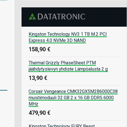
Kingston Technology NV3 1 TB M.2 PCI
Express 4.0 NVMe 3D NAND
158,90 €
Thermal Grizzly PhaseSheet PTM
jäähdytyslevyn yhdiste Lämpöalusta 2 g
13,90 €
Corsair Vengeance CMK32GX5M2B6000C38
muistimoduuli 32 GB 2 x 16 GB DDR5 6000
MHz
479,90 €
Kingston Technology FURY Beast