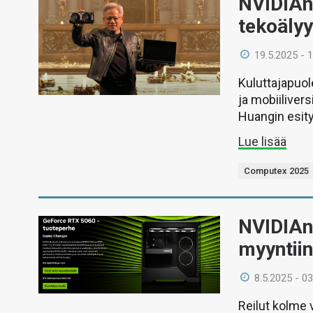
NVIDIAn
tekoälyy
19.5.2025 - 
Kuluttajapuol
ja mobiiliver
Huangin esity
Lue lisää
Computex 2025
NVIDIAn
myyntiin
8.5.2025 - 03
Reilut kolme v