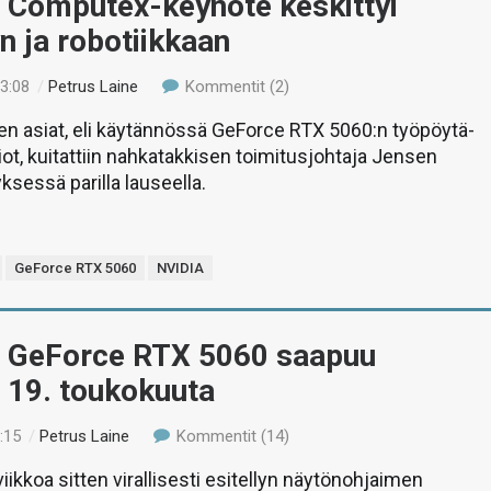
 Computex-keynote keskittyi
n ja robotiikkaan
13:08
/
Petrus Laine
Kommentit (2)
en asiat, eli käytännössä GeForce RTX 5060:n työpöytä-
siot, kuitattiin nahkatakkisen toimitusjohtaja Jensen
ksessä parilla lauseella.
GeForce RTX 5060
NVIDIA
 GeForce RTX 5060 saapuu
 19. toukokuuta
:15
/
Petrus Laine
Kommentit (14)
iikkoa sitten virallisesti esitellyn näytönohjaimen