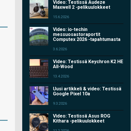
Video: Testissä Audeze
Maxwell 2 -pelikuulokkeet
15.6.2026
Video: io-techin
messuosastoraportit
Computex 2026 -tapahtumasta
3.6.2026
Video: Testissä Keychron K2 HE
All-Wood
13.4.2026
Uusi artikkeli & video: Testissä
Google Pixel 10a
9.3.2026
Video: Testissä Asus ROG
Kithara -pelikuulokkeet
11.2.2026