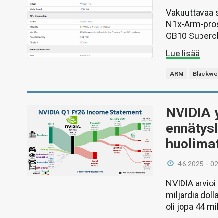
Vakuuttavaa 
N1x-Arm-pros
GB10 Superchi
Lue lisää
ARM
Blackwel
NVIDIA y
ennätysl
huolima
4.6.2025 - 02
NVIDIA arvioi
miljardia doll
oli jopa 44 mil