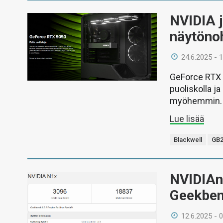
NVIDIA j
näytöno
24.6.2025 - 
GeForce RTX 
puoliskolla j
myöhemmin.
Lue lisää
Blackwell
GB2
NVIDIAn
Geekbe
12.6.2025 - 