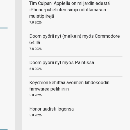
Tim Culpan: Applella on miljardin edestä
iPhone-puhelinten siruja odottamassa
muistipiirejä
7.8.2026
Doom pyörii nyt (melkein) myös Commodore
64:llä
7.8.2026
Doom pyörii nyt myös Paintissa
6.8.2026
Keychron kehittää avoimen lähdekoodin
firmwarea pelihiiriin
5.8.2026
Honor uudisti logonsa
5.8.2026