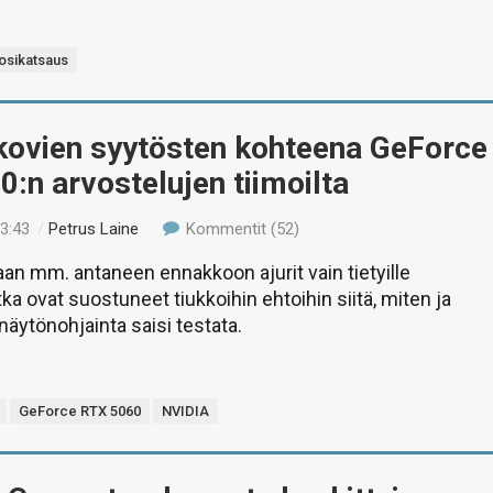
osikatsaus
kovien syytösten kohteena GeForce
:n arvostelujen tiimoilta
13:43
/
Petrus Laine
Kommentit (52)
aan mm. antaneen ennakkoon ajurit vain tietyille
otka ovat suostuneet tiukkoihin ehtoihin siitä, miten ja
näytönohjainta saisi testata.
GeForce RTX 5060
NVIDIA