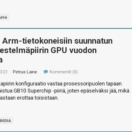
urva
 Arm-tietokoneisiin suunnatun
jestelmäpiirin GPU vuodon
a
23:21
/
Petrus Laine
Kommentit (0)
kapiirin konfiguraatio vastaa prosessoripuolen tapaan
istua GB10 Superchip -piiriä, joten epäselväksi jää, mikä
astaan erottaa toisistaan.
NVIDIA