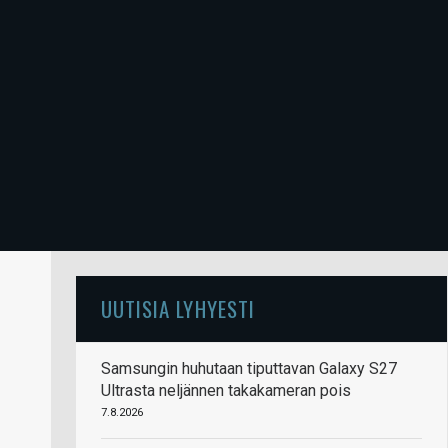
UUTISIA LYHYESTI
Samsungin huhutaan tiputtavan Galaxy S27
Ultrasta neljännen takakameran pois
7.8.2026