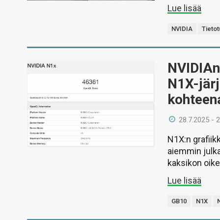
Lue lisää
NVIDIA
Tietot
NVIDIAn
N1X-jär
kohteen
28.7.2025 - 
N1X:n grafiik
aiemmin julka
kaksikon oike
Lue lisää
GB10
N1X