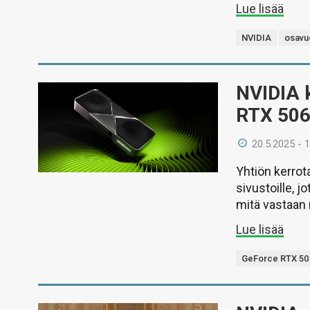
Lue lisää
NVIDIA
osavu
NVIDIA 
RTX 5060
20.5.2025 - 
Yhtiön kerrot
sivustoille, j
mitä vastaan 
Lue lisää
GeForce RTX 50