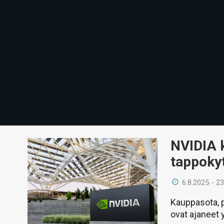
NVIDIA k
tappokyt
6.8.2025 - 23
Kauppasota, p
ovat ajaneet 