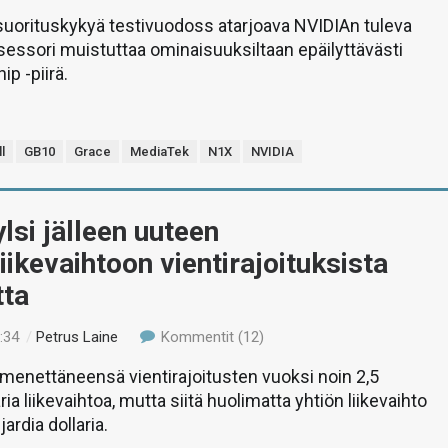
suorituskykyä testivuodoss atarjoava NVIDIAn tuleva
essori muistuttaa ominaisuuksiltaan epäilyttävästi
p -piirä.
l
GB10
Grace
MediaTek
N1X
NVIDIA
lsi jälleen uuteen
iikevaihtoon vientirajoituksista
tta
:34
/
Petrus Laine
Kommentit (12)
 menettäneensä vientirajoitusten vuoksi noin 2,5
aria liikevaihtoa, mutta siitä huolimatta yhtiön liikevaihto
jardia dollaria.