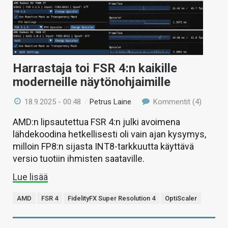
Harrastaja toi FSR 4:n kaikille
moderneille näytönohjaimille
18.9.2025 - 00:48
/
Petrus Laine
Kommentit (4)
AMD:n lipsautettua FSR 4:n julki avoimena
lähdekoodina hetkellisesti oli vain ajan kysymys,
milloin FP8:n sijasta INT8-tarkkuutta käyttävä
versio tuotiin ihmisten saataville.
Lue lisää
AMD
FSR 4
FidelityFX Super Resolution 4
OptiScaler