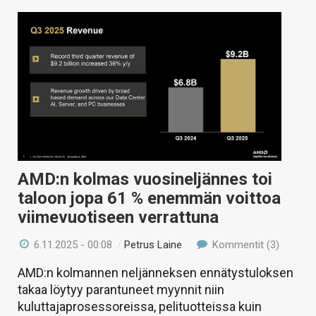
AMD:n kolmas vuosineljännes toi
taloon jopa 61 % enemmän voittoa
viimevuotiseen verrattuna
6.11.2025 - 00:08
/
Petrus Laine
Kommentit (3)
AMD:n kolmannen neljänneksen ennätystuloksen
takaa löytyy parantuneet myynnit niin
kuluttajaprosessoreissa, pelituotteissa kuin