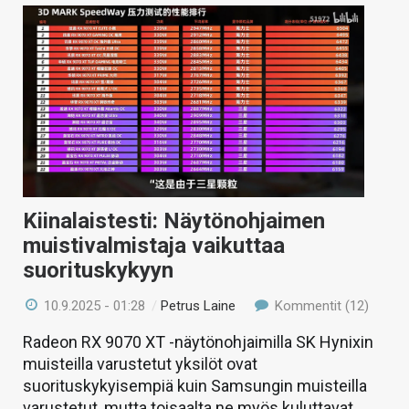
Kiinalaistesti: Näytönohjaimen
muistivalmistaja vaikuttaa
suorituskykyyn
10.9.2025 - 01:28
/
Petrus Laine
Kommentit (12)
Radeon RX 9070 XT -näytönohjaimilla SK Hynixin
muisteilla varustetut yksilöt ovat
suorituskykyisempiä kuin Samsungin muisteilla
varustetut, mutta toisaalta ne myös kuluttavat