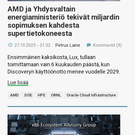
AMD ja Yhdysvaltain
energiaministeriö tekivät miljardin
sopimuksen kahdesta
supertietokoneesta
27.10.2025 - 21:32
/
Petrus Laine
Kommentit (9)
Ensimmäinen kaksikosta, Lux, tullaan
toimittamaan vain 6 kuukauden päästä, kun
Discoveryn käyttöönotto menee vuodelle 2029.
Lue lisää
AMD
DOE
HPE
ORNL
Oracle Cloud Infrastructure