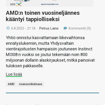
AMD:n toinen vuosineljännes
kääntyi tappiolliseksi
6.8.2025 - 21:18
/
Petrus Laine
Kommentit (0)
Yhtiö onnistui kasvattamaan liikevaihtonsa
ennätyslukemiin, mutta Yhdysvaltain
vientirajoitusten hampaisiin joutuneen Instinct
MI308:n vuoksi se joutui tekemään noin 800
miljoonan dollarin alaskirjaukset, mitkä painoivat
tuloksen pakkaselle.
Lue lisää
AMD
osavuosikatsaus