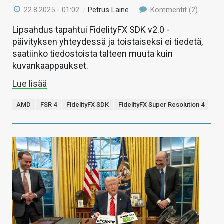
22.8.2025 - 01:02
/
Petrus Laine
Kommentit (2)
Lipsahdus tapahtui FidelityFX SDK v2.0 -
päivityksen yhteydessä ja toistaiseksi ei tiedetä,
saatiinko tiedostoista talteen muuta kuin
kuvankaappaukset.
Lue lisää
AMD
FSR 4
FidelityFX SDK
FidelityFX Super Resolution 4