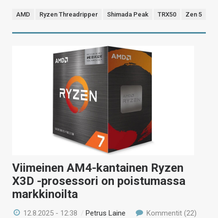
AMD
Ryzen Threadripper
Shimada Peak
TRX50
Zen 5
Viimeinen AM4-kantainen Ryzen
X3D -prosessori on poistumassa
markkinoilta
12.8.2025 - 12:38
/
Petrus Laine
Kommentit (22)