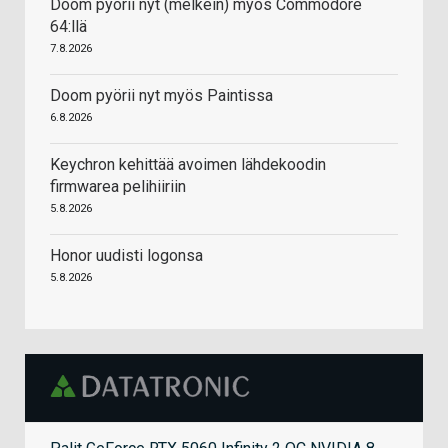
Doom pyörii nyt (melkein) myös Commodore
64:llä
7.8.2026
Doom pyörii nyt myös Paintissa
6.8.2026
Keychron kehittää avoimen lähdekoodin
firmwarea pelihiiriin
5.8.2026
Honor uudisti logonsa
5.8.2026