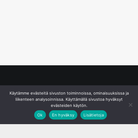
© S&J Media Oy
Käytämme evästeitä sivuston toiminnoissa, ominaisuuksissa ja
liikenteen analysoinnissa. Käyttämällä sivustoa hyväksyt
evästeiden käytön.
Ok
En hyväksy
Lisätietoja
;