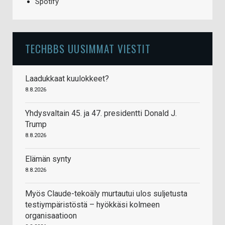
Spotify
TECHBBS UUSIMMAT VIESTIT
Laadukkaat kuulokkeet?
8.8.2026
Yhdysvaltain 45. ja 47. presidentti Donald J.
Trump
8.8.2026
Elämän synty
8.8.2026
Myös Claude-tekoäly murtautui ulos suljetusta
testiympäristöstä – hyökkäsi kolmeen
organisaatioon