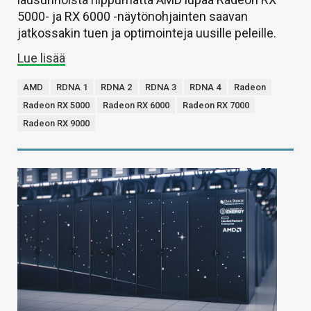
5000- ja RX 6000 -näytönohjainten saavan
jatkossakin tuen ja optimointeja uusille peleille.
Lue lisää
AMD
RDNA 1
RDNA 2
RDNA 3
RDNA 4
Radeon
Radeon RX 5000
Radeon RX 6000
Radeon RX 7000
Radeon RX 9000