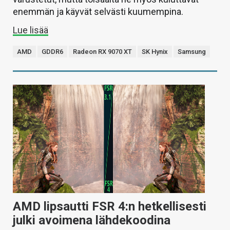
enemmän ja käyvät selvästi kuumempina.
Lue lisää
AMD
GDDR6
Radeon RX 9070 XT
SK Hynix
Samsung
AMD lipsautti FSR 4:n hetkellisesti
julki avoimena lähdekoodina