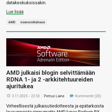
datakeskuksissakin.
Lue lisää
AMD
osavuosikatsaus
AMD julkaisi blogin selvittämään
RDNA 1- ja 2 -arkkitehtuureiden
ajuritukea
3.11.2025 - 22:53
/
Petrus Laine
Kommentit (20)
Virheellisestä julkaisutiedotteesta ja epätarkoista
lausunnoista riippumatta AMD lupaa Radeon RX