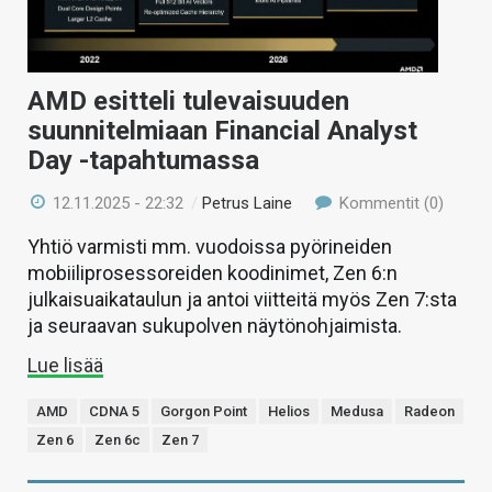
AMD esitteli tulevaisuuden
suunnitelmiaan Financial Analyst
Day -tapahtumassa
12.11.2025 - 22:32
/
Petrus Laine
Kommentit (0)
Yhtiö varmisti mm. vuodoissa pyörineiden
mobiiliprosessoreiden koodinimet, Zen 6:n
julkaisuaikataulun ja antoi viitteitä myös Zen 7:sta
ja seuraavan sukupolven näytönohjaimista.
Lue lisää
AMD
CDNA 5
Gorgon Point
Helios
Medusa
Radeon
Zen 6
Zen 6c
Zen 7