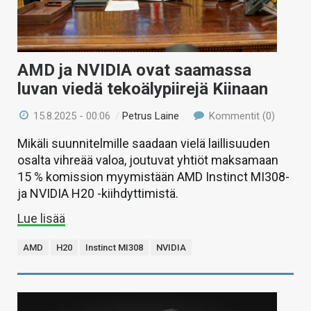
AMD ja NVIDIA ovat saamassa
luvan viedä tekoälypiirejä Kiinaan
15.8.2025 - 00:06
/
Petrus Laine
Kommentit (0)
Mikäli suunnitelmille saadaan vielä laillisuuden
osalta vihreää valoa, joutuvat yhtiöt maksamaan
15 % komission myymistään AMD Instinct MI308-
ja NVIDIA H20 -kiihdyttimistä.
Lue lisää
AMD
H20
Instinct MI308
NVIDIA