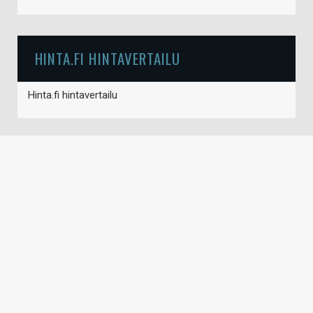
HINTA.FI HINTAVERTAILU
Hinta.fi hintavertailu