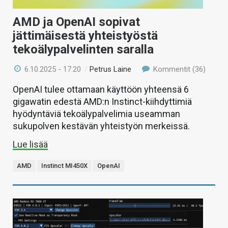
AMD ja OpenAI sopivat
jättimäisestä yhteistyöstä
tekoälypalvelinten saralla
6.10.2025 - 17:20
/
Petrus Laine
Kommentit (36)
OpenAI tulee ottamaan käyttöön yhteensä 6
gigawatin edestä AMD:n Instinct-kiihdyttimiä
hyödyntäviä tekoälypalvelimia useamman
sukupolven kestävän yhteistyön merkeissä.
Lue lisää
AMD
Instinct MI450X
OpenAI