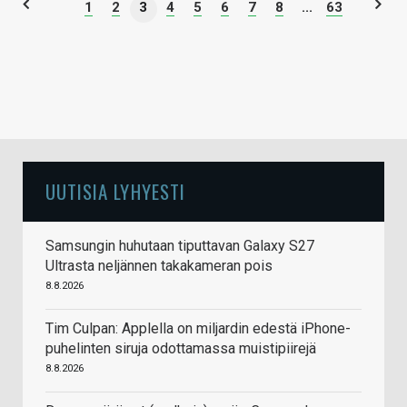
1
2
3
4
5
6
7
8
...
63
UUTISIA LYHYESTI
Samsungin huhutaan tiputtavan Galaxy S27
Ultrasta neljännen takakameran pois
8.8.2026
Tim Culpan: Applella on miljardin edestä iPhone-
puhelinten siruja odottamassa muistipiirejä
8.8.2026