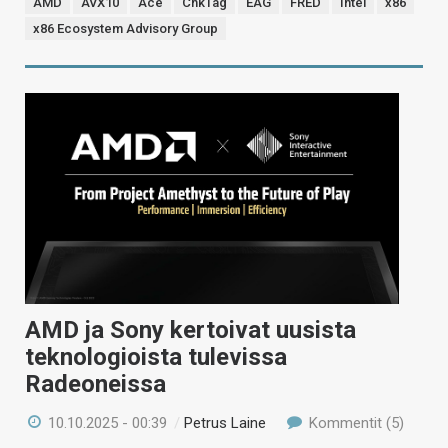
AMD
AVX10
Ace
ChkTag
EAG
FRED
Intel
x86
x86 Ecosystem Advisory Group
AMD ja Sony kertoivat uusista
teknologioista tulevissa
Radeoneissa
10.10.2025 - 00:39
/
Petrus Laine
Kommentit (5)