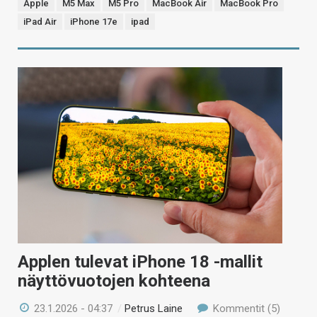
Apple
M5 Max
M5 Pro
MacBook Air
MacBook Pro
iPad Air
iPhone 17e
ipad
Applen tulevat iPhone 18 -mallit
näyttövuotojen kohteena
23.1.2026 - 04:37
/
Petrus Laine
Kommentit (5)