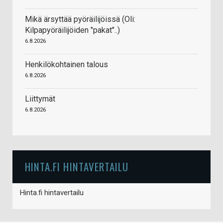
Mikä ärsyttää pyöräilijöissä (Oli:
Kilpapyöräilijöiden "pakat"..)
6.8.2026
Henkilökohtainen talous
6.8.2026
Liittymät
6.8.2026
HINTA.FI HINTAVERTAILU
Hinta.fi hintavertailu