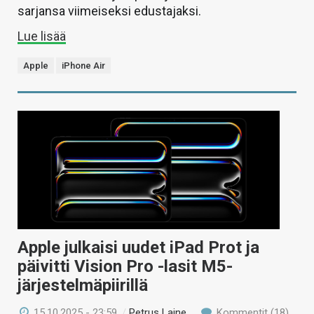
sarjansa viimeiseksi edustajaksi.
Lue lisää
Apple
iPhone Air
Apple julkaisi uudet iPad Prot ja
päivitti Vision Pro -lasit M5-
järjestelmäpiirillä
15.10.2025 - 23:59
/
Petrus Laine
Kommentit (18)