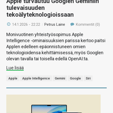
Apple turvautuu Googlen Geminiin
tulevaisuuden
tekoälyteknologioissaan
14.1.2026 - 22:22
/
Petrus Laine
Kommentit (0)
Monivuotinen yhteistyösopimus Apple
Intelligence -ominaisuuksien parissa kertoo paitsi
Applen edelleen epäonnistuneen omien
teknologioidensa kehittämisessä, myös Googlen
olevan tavalla tai toisella edellä OpenAI:ta.
Lue lisää
Apple
Apple Intelligence
Gemini
Google
Siri