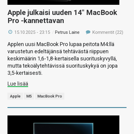
Apple julkaisi uuden 14″ MacBook
Pro -kannettavan
15.10.2025 - 23:15
/
Petrus Laine
Kommentit (22)
Applen uusi MacBook Pro lupaa peitota M4:llä
varustetun edeltäjänsä tehtävästä riippuen
keskimäärin 1,6-1,8-kertaisella suorituskyvyllä,
mutta tekoälytehtävissä suorituskykyä on jopa
3,5-kertaisesti.
Lue lisää
Apple
M5
MacBook Pro