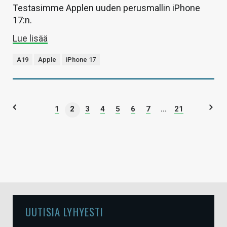
Testasimme Applen uuden perusmallin iPhone
17:n.
Lue lisää
A19
Apple
iPhone 17
1
2
3
4
5
6
7
...
21
UUTISIA LYHYESTI