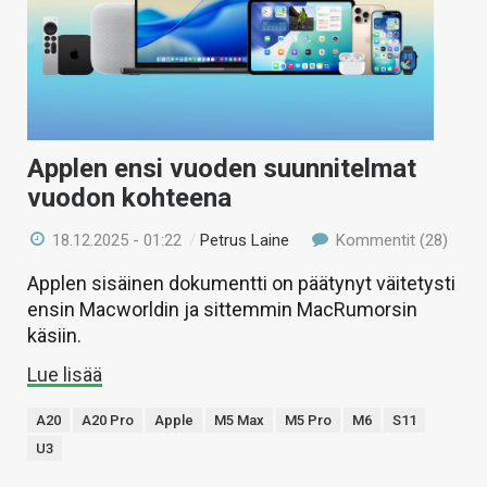
Applen ensi vuoden suunnitelmat
vuodon kohteena
18.12.2025 - 01:22
/
Petrus Laine
Kommentit (28)
Applen sisäinen dokumentti on päätynyt väitetysti
ensin Macworldin ja sittemmin MacRumorsin
käsiin.
Lue lisää
A20
A20 Pro
Apple
M5 Max
M5 Pro
M6
S11
U3