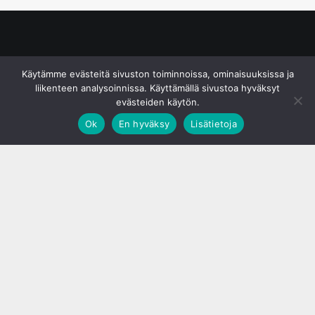
© S&J Media Oy
Käytämme evästeitä sivuston toiminnoissa, ominaisuuksissa ja
liikenteen analysoinnissa. Käyttämällä sivustoa hyväksyt
evästeiden käytön.
Ok
En hyväksy
Lisätietoja
;