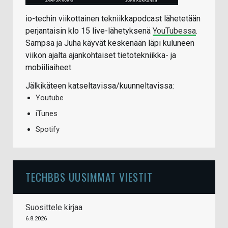
io-techin viikottainen tekniikkapodcast lähetetään
perjantaisin klo 15 live-lähetyksenä
YouTubessa
.
Sampsa ja Juha käyvät keskenään läpi kuluneen
viikon ajalta ajankohtaiset tietotekniikka- ja
mobiiliaiheet.
Jälkikäteen katseltavissa/kuunneltavissa:
Youtube
iTunes
Spotify
TECHBBS UUSIMMAT VIESTIT
Suosittele kirjaa
6.8.2026