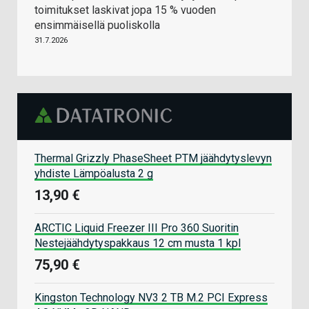
toimitukset laskivat jopa 15 % vuoden
ensimmäisellä puoliskolla
31.7.2026
Thermal Grizzly PhaseSheet PTM jäähdytyslevyn
yhdiste Lämpöalusta 2 g
13,90 €
ARCTIC Liquid Freezer III Pro 360 Suoritin
Nestejäähdytyspakkaus 12 cm musta 1 kpl
75,90 €
Kingston Technology NV3 2 TB M.2 PCI Express