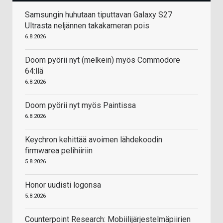
Samsungin huhutaan tiputtavan Galaxy S27
Ultrasta neljännen takakameran pois
6.8.2026
Doom pyörii nyt (melkein) myös Commodore
64:llä
6.8.2026
Doom pyörii nyt myös Paintissa
6.8.2026
Keychron kehittää avoimen lähdekoodin
firmwarea pelihiiriin
5.8.2026
Honor uudisti logonsa
5.8.2026
Counterpoint Research: Mobiilijärjestelmäpiirien