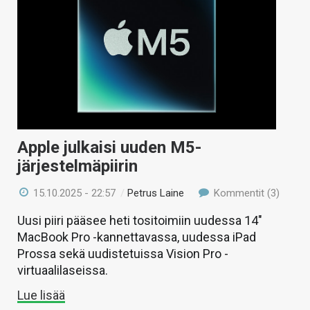
Apple julkaisi uuden M5-
järjestelmäpiirin
15.10.2025 - 22:57
/
Petrus Laine
Kommentit (3)
Uusi piiri pääsee heti tositoimiin uudessa 14″
MacBook Pro -kannettavassa, uudessa iPad
Prossa sekä uudistetuissa Vision Pro -
virtuaalilaseissa.
Lue lisää