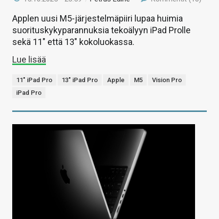
Applen uusi M5-järjestelmäpiiri lupaa huimia
suorituskykyparannuksia tekoälyyn iPad Prolle
sekä 11″ että 13″ kokoluokassa.
Lue lisää
11" iPad Pro
13" iPad Pro
Apple
M5
Vision Pro
iPad Pro