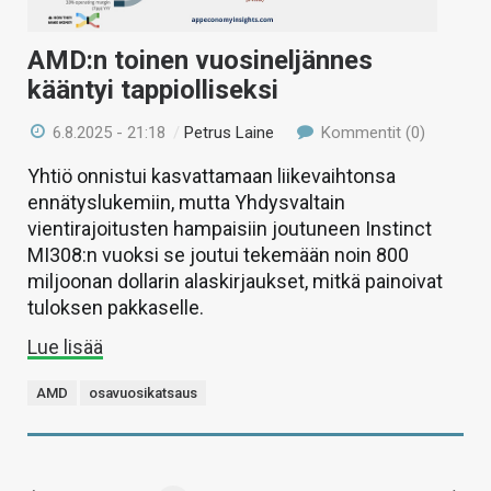
AMD:n toinen vuosineljännes
kääntyi tappiolliseksi
6.8.2025 - 21:18
/
Petrus Laine
Kommentit (0)
Yhtiö onnistui kasvattamaan liikevaihtonsa
ennätyslukemiin, mutta Yhdysvaltain
vientirajoitusten hampaisiin joutuneen Instinct
MI308:n vuoksi se joutui tekemään noin 800
miljoonan dollarin alaskirjaukset, mitkä painoivat
tuloksen pakkaselle.
Lue lisää
AMD
osavuosikatsaus