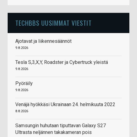
TECHBBS UUSIMMAT VIESTIT
Ajotavat ja liikennesäännöt
9.8.2026
Tesla S,3,X,Y, Roadster ja Cybertruck yleistä
9.8.2026
Pyöräily
9.8.2026
Venäjä hyökkäsi Ukrainaan 24. helmikuuta 2022
8.8.2026
Samsungin huhutaan tiputtavan Galaxy S27
Ultrasta neljännen takakameran pois