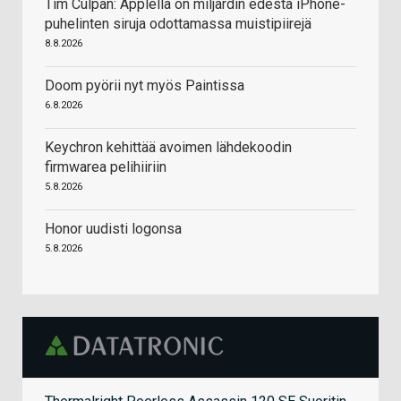
Tim Culpan: Applella on miljardin edestä iPhone-
puhelinten siruja odottamassa muistipiirejä
8.8.2026
Doom pyörii nyt myös Paintissa
6.8.2026
Keychron kehittää avoimen lähdekoodin
firmwarea pelihiiriin
5.8.2026
Honor uudisti logonsa
5.8.2026