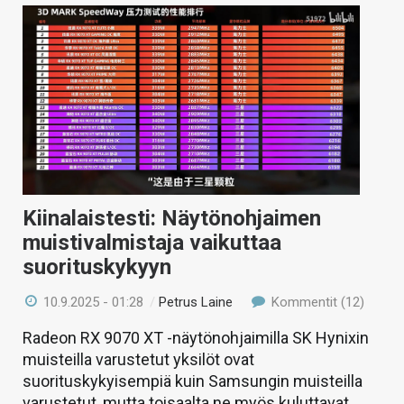
Kiinalaistesti: Näytönohjaimen
muistivalmistaja vaikuttaa
suorituskykyyn
10.9.2025 - 01:28
/
Petrus Laine
Kommentit (12)
Radeon RX 9070 XT -näytönohjaimilla SK Hynixin
muisteilla varustetut yksilöt ovat
suorituskykyisempiä kuin Samsungin muisteilla
varustetut, mutta toisaalta ne myös kuluttavat