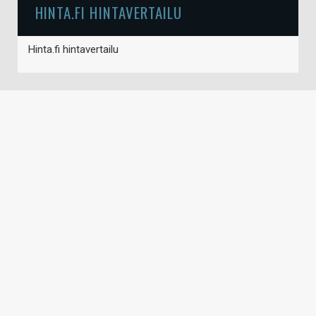
HINTA.FI HINTAVERTAILU
Hinta.fi hintavertailu