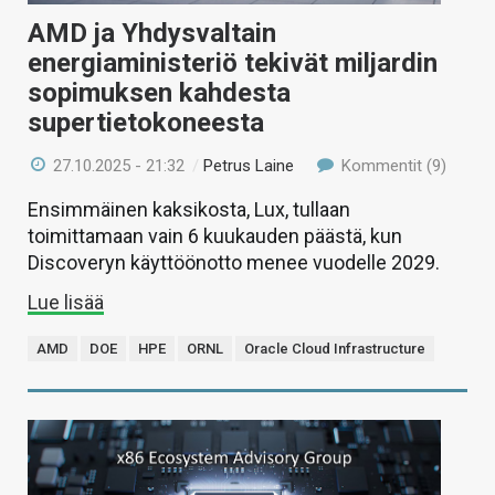
AMD ja Yhdysvaltain
energiaministeriö tekivät miljardin
sopimuksen kahdesta
supertietokoneesta
27.10.2025 - 21:32
/
Petrus Laine
Kommentit (9)
Ensimmäinen kaksikosta, Lux, tullaan
toimittamaan vain 6 kuukauden päästä, kun
Discoveryn käyttöönotto menee vuodelle 2029.
Lue lisää
AMD
DOE
HPE
ORNL
Oracle Cloud Infrastructure