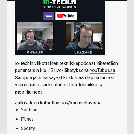
io-techin viikottainen tekniikkapodcast lähetetään
perjantaisin klo 15 live-lähetyksenä
YouTubessa
.
Sampsa ja Juha käyvät keskenään läpi kuluneen
viikon ajalta ajankohtaiset tietotekniikka- ja
mobiiliaiheet.
Jälkikäteen katseltavissa/kuunneltavissa:
Youtube
iTunes
Spotify