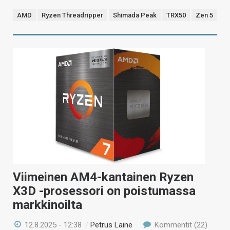
AMD
Ryzen Threadripper
Shimada Peak
TRX50
Zen 5
Viimeinen AM4-kantainen Ryzen
X3D -prosessori on poistumassa
markkinoilta
12.8.2025 - 12:38
/
Petrus Laine
Kommentit (22)