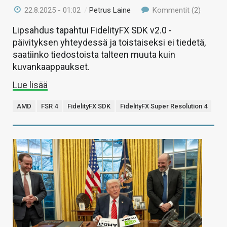
22.8.2025 - 01:02
/
Petrus Laine
Kommentit (2)
Lipsahdus tapahtui FidelityFX SDK v2.0 -
päivityksen yhteydessä ja toistaiseksi ei tiedetä,
saatiinko tiedostoista talteen muuta kuin
kuvankaappaukset.
Lue lisää
AMD
FSR 4
FidelityFX SDK
FidelityFX Super Resolution 4