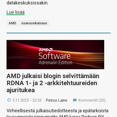
datakeskuksissakin.
Lue lisää
AMD
osavuosikatsaus
AMD julkaisi blogin selvittämään
RDNA 1- ja 2 -arkkitehtuureiden
ajuritukea
3.11.2025 - 22:53
/
Petrus Laine
Kommentit (20)
Virheellisestä julkaisutiedotteesta ja epätarkoista
lausunnoista riippumatta AMD lupaa Radeon RX