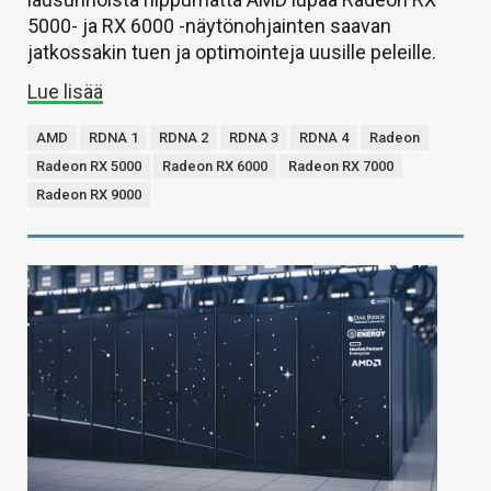
5000- ja RX 6000 -näytönohjainten saavan
jatkossakin tuen ja optimointeja uusille peleille.
Lue lisää
AMD
RDNA 1
RDNA 2
RDNA 3
RDNA 4
Radeon
Radeon RX 5000
Radeon RX 6000
Radeon RX 7000
Radeon RX 9000