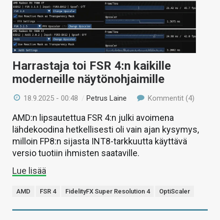
Harrastaja toi FSR 4:n kaikille
moderneille näytönohjaimille
18.9.2025 - 00:48
/
Petrus Laine
Kommentit (4)
AMD:n lipsautettua FSR 4:n julki avoimena
lähdekoodina hetkellisesti oli vain ajan kysymys,
milloin FP8:n sijasta INT8-tarkkuutta käyttävä
versio tuotiin ihmisten saataville.
Lue lisää
AMD
FSR 4
FidelityFX Super Resolution 4
OptiScaler