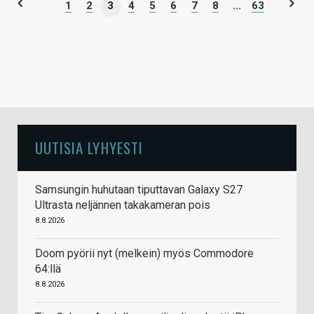
1
2
3
4
5
6
7
8
...
63
UUTISIA LYHYESTI
Samsungin huhutaan tiputtavan Galaxy S27
Ultrasta neljännen takakameran pois
8.8.2026
Doom pyörii nyt (melkein) myös Commodore
64:llä
8.8.2026