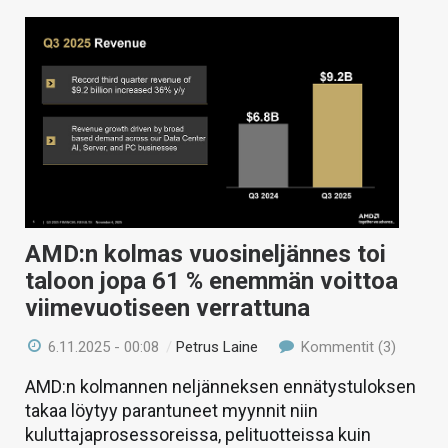
AMD:n kolmas vuosineljännes toi
taloon jopa 61 % enemmän voittoa
viimevuotiseen verrattuna
6.11.2025 - 00:08
/
Petrus Laine
Kommentit (3)
AMD:n kolmannen neljänneksen ennätystuloksen
takaa löytyy parantuneet myynnit niin
kuluttajaprosessoreissa, pelituotteissa kuin