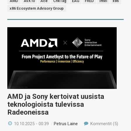
AMD
AVX10
Ace
ChkTag
EAG
FRED
Intel
x86
x86 Ecosystem Advisory Group
AMD ja Sony kertoivat uusista
teknologioista tulevissa
Radeoneissa
10.10.2025 - 00:39
/
Petrus Laine
Kommentit (5)