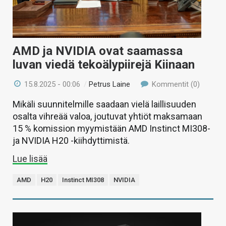
AMD ja NVIDIA ovat saamassa
luvan viedä tekoälypiirejä Kiinaan
15.8.2025 - 00:06
/
Petrus Laine
Kommentit (0)
Mikäli suunnitelmille saadaan vielä laillisuuden
osalta vihreää valoa, joutuvat yhtiöt maksamaan
15 % komission myymistään AMD Instinct MI308-
ja NVIDIA H20 -kiihdyttimistä.
Lue lisää
AMD
H20
Instinct MI308
NVIDIA