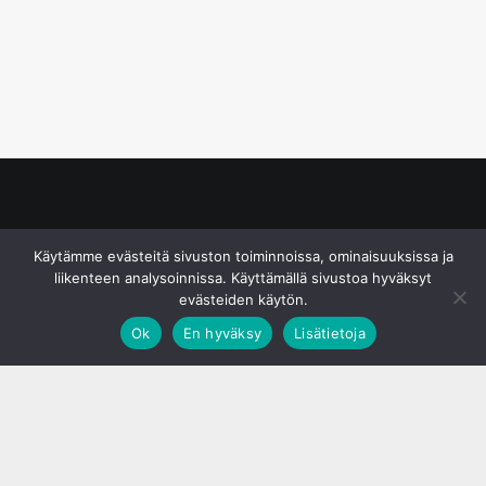
© S&J Media Oy
Käytämme evästeitä sivuston toiminnoissa, ominaisuuksissa ja
liikenteen analysoinnissa. Käyttämällä sivustoa hyväksyt
evästeiden käytön.
Ok
En hyväksy
Lisätietoja
;