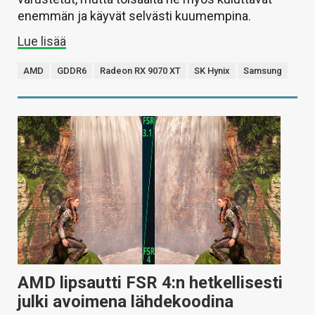
enemmän ja käyvät selvästi kuumempina.
Lue lisää
AMD
GDDR6
Radeon RX 9070 XT
SK Hynix
Samsung
AMD lipsautti FSR 4:n hetkellisesti
julki avoimena lähdekoodina