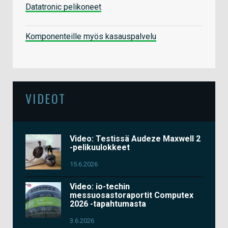
Datatronic pelikoneet
Komponenteille myös kasauspalvelu
VIDEOT
Video: Testissä Audeze Maxwell 2
-pelikuulokkeet
15.6.2026
Video: io-techin
messuosastoraportit Computex
2026 -tapahtumasta
3.6.2026