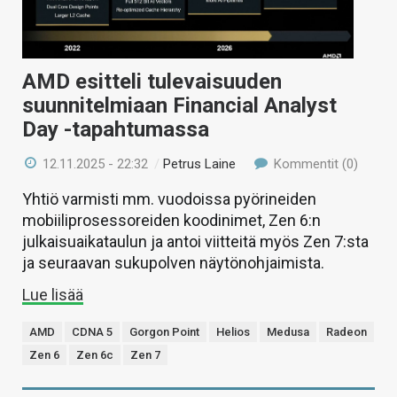
AMD esitteli tulevaisuuden
suunnitelmiaan Financial Analyst
Day -tapahtumassa
12.11.2025 - 22:32
/
Petrus Laine
Kommentit (0)
Yhtiö varmisti mm. vuodoissa pyörineiden
mobiiliprosessoreiden koodinimet, Zen 6:n
julkaisuaikataulun ja antoi viitteitä myös Zen 7:sta
ja seuraavan sukupolven näytönohjaimista.
Lue lisää
AMD
CDNA 5
Gorgon Point
Helios
Medusa
Radeon
Zen 6
Zen 6c
Zen 7