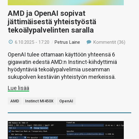
AMD ja OpenAI sopivat
jättimäisestä yhteistyöstä
tekoälypalvelinten saralla
6.10.2025 - 17:20
/
Petrus Laine
Kommentit (36)
OpenAI tulee ottamaan käyttöön yhteensä 6
gigawatin edestä AMD:n Instinct-kiihdyttimiä
hyödyntäviä tekoälypalvelimia useamman
sukupolven kestävän yhteistyön merkeissä.
Lue lisää
AMD
Instinct MI450X
OpenAI