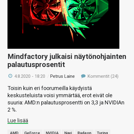
Mindfactory julkaisi näytönohjainten
palautusprosentit
4.8.2020 - 18:20
/
Petrus Laine
Kommentit (24)
Toisin kuin eri foorumeilla käydyistä
keskusteluista voisi ymmärtää, erot eivät ole
suuria: AMD:n palautusprosentti on 3,3 ja NVIDIAn
2 %.
Lue lisää
AMD
GeForce
NVIDIA
Navi
Radeon
Turing