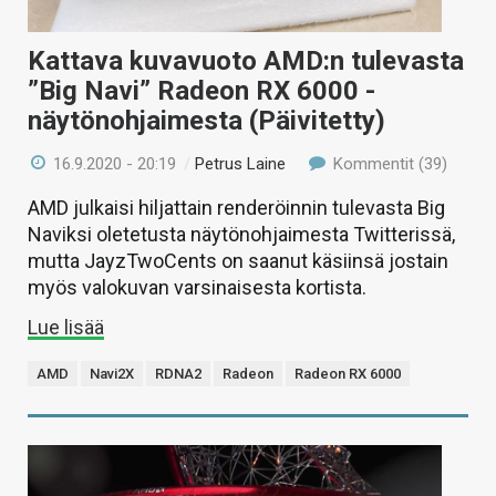
Kattava kuvavuoto AMD:n tulevasta
”Big Navi” Radeon RX 6000 -
näytönohjaimesta (Päivitetty)
16.9.2020 - 20:19
/
Petrus Laine
Kommentit (39)
AMD julkaisi hiljattain renderöinnin tulevasta Big
Naviksi oletetusta näytönohjaimesta Twitterissä,
mutta JayzTwoCents on saanut käsiinsä jostain
myös valokuvan varsinaisesta kortista.
Lue lisää
AMD
Navi2X
RDNA2
Radeon
Radeon RX 6000