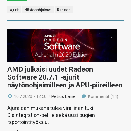
Ajurit
Näytönohjaimet
Radeon
AMD julkaisi uudet Radeon
Software 20.7.1 -ajurit
näytönohjaimilleen ja APU-piireilleen
10.7.2020 - 12:50
/
Petrus Laine
Kommentit (14)
Ajureiden mukana tulee virallinen tuki
Disintegration-pelille sekä uusi bugien
raportointityökalu.