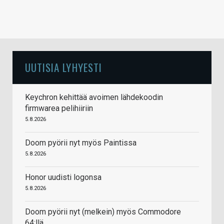
UUTISIA LYHYESTI
Keychron kehittää avoimen lähdekoodin
firmwarea pelihiiriin
5.8.2026
Doom pyörii nyt myös Paintissa
5.8.2026
Honor uudisti logonsa
5.8.2026
Doom pyörii nyt (melkein) myös Commodore
64:llä