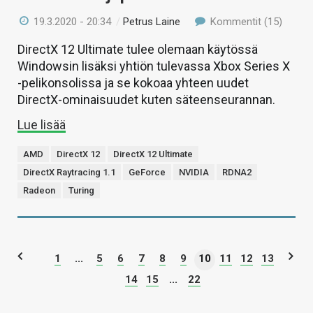
19.3.2020 - 20:34
/
Petrus Laine
Kommentit (15)
DirectX 12 Ultimate tulee olemaan käytössä
Windowsin lisäksi yhtiön tulevassa Xbox Series X
-pelikonsolissa ja se kokoaa yhteen uudet
DirectX-ominaisuudet kuten säteenseurannan.
Lue lisää
AMD
DirectX 12
DirectX 12 Ultimate
DirectX Raytracing 1.1
GeForce
NVIDIA
RDNA2
Radeon
Turing
1
...
5
6
7
8
9
10
11
12
13
14
15
...
22