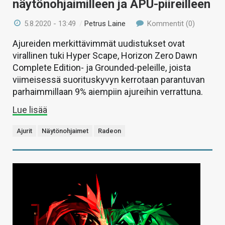
näytönohjaimilleen ja APU-piireilleen
5.8.2020 - 13:49
/
Petrus Laine
Kommentit (0)
Ajureiden merkittävimmät uudistukset ovat
virallinen tuki Hyper Scape, Horizon Zero Dawn
Complete Edition- ja Grounded-peleille, joista
viimeisessä suorituskyvyn kerrotaan parantuvan
parhaimmillaan 9% aiempiin ajureihin verrattuna.
Lue lisää
Ajurit
Näytönohjaimet
Radeon