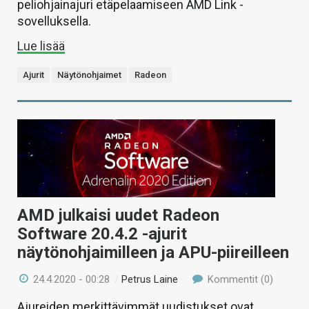
peliohjainajuri etäpelaamiseen AMD Link -
sovelluksella.
Lue lisää
Ajurit
Näytönohjaimet
Radeon
AMD julkaisi uudet Radeon
Software 20.4.2 -ajurit
näytönohjaimilleen ja APU-piireilleen
24.4.2020 - 00:28
/
Petrus Laine
Kommentit (0)
Ajureiden merkittävimmät uudistukset ovat