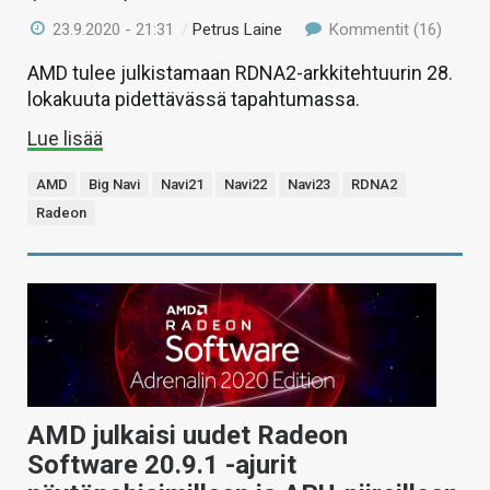
23.9.2020 - 21:31
/
Petrus Laine
Kommentit (16)
AMD tulee julkistamaan RDNA2-arkkitehtuurin 28.
lokakuuta pidettävässä tapahtumassa.
Lue lisää
AMD
Big Navi
Navi21
Navi22
Navi23
RDNA2
Radeon
AMD julkaisi uudet Radeon
Software 20.9.1 -ajurit