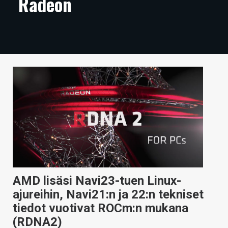
Radeon
ARTIKKELIT
VIDEOT
TECHBBS
TIETOA
HINTA.FI
KAUPPA
VAIHDA TEEMA
AMD lisäsi Navi23-tuen Linux-
HAKU
ajureihin, Navi21:n ja 22:n tekniset
tiedot vuotivat ROCm:n mukana
(RDNA2)