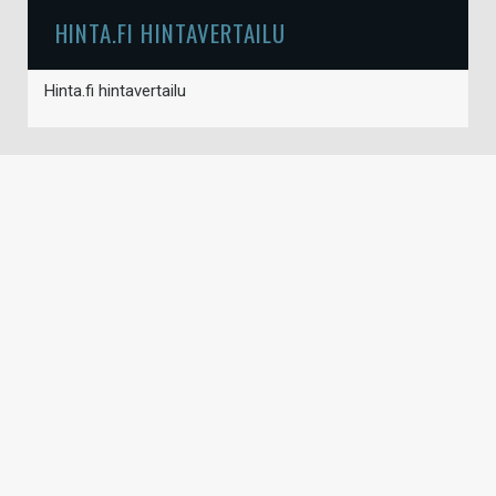
HINTA.FI HINTAVERTAILU
Hinta.fi hintavertailu