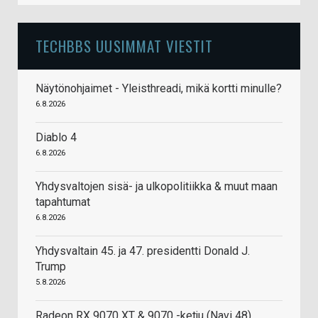
TECHBBS UUSIMMAT VIESTIT
Näytönohjaimet - Yleisthreadi, mikä kortti minulle?
6.8.2026
Diablo 4
6.8.2026
Yhdysvaltojen sisä- ja ulkopolitiikka & muut maan
tapahtumat
6.8.2026
Yhdysvaltain 45. ja 47. presidentti Donald J.
Trump
5.8.2026
Radeon RX 9070 XT & 9070 -ketju (Navi 48)