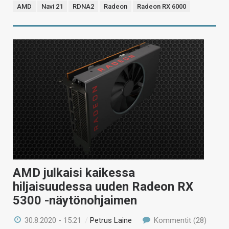
AMD
Navi 21
RDNA2
Radeon
Radeon RX 6000
AMD julkaisi kaikessa
hiljaisuudessa uuden Radeon RX
5300 -näytönohjaimen
30.8.2020 - 15:21
/
Petrus Laine
Kommentit (28)