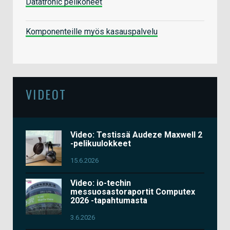
Datatronic pelikoneet
Komponenteille myös kasauspalvelu
VIDEOT
Video: Testissä Audeze Maxwell 2
-pelikuulokkeet
15.6.2026
Video: io-techin
messuosastoraportit Computex
2026 -tapahtumasta
3.6.2026