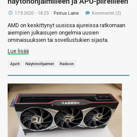
näytönohjaimilleen ja APU-piireilleen
17.9.2020 - 18:25
/
Petrus Laine
Kommentit (2)
AMD on keskittynyt uusissa ajureissa ratkomaan
aiempien julkaisujen ongelmia uusien
ominaisuuksien tai sovellustukien sijasta.
Lue lisää
Ajurit
Näytönohjaimet
Radeon