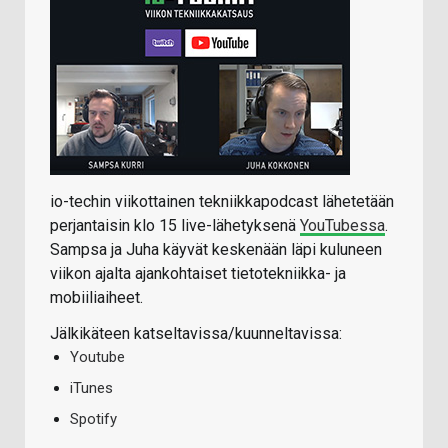
io-techin viikottainen tekniikkapodcast lähetetään
perjantaisin klo 15 live-lähetyksenä
YouTubessa
.
Sampsa ja Juha käyvät keskenään läpi kuluneen
viikon ajalta ajankohtaiset tietotekniikka- ja
mobiiliaiheet.
Jälkikäteen katseltavissa/kuunneltavissa:
Youtube
iTunes
Spotify