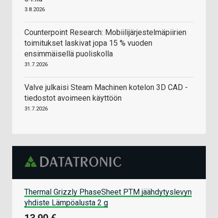
3.8.2026
Counterpoint Research: Mobiilijärjestelmäpiirien
toimitukset laskivat jopa 15 % vuoden
ensimmäisellä puoliskolla
31.7.2026
Valve julkaisi Steam Machinen kotelon 3D CAD -
tiedostot avoimeen käyttöön
31.7.2026
Thermal Grizzly PhaseSheet PTM jäähdytyslevyn
yhdiste Lämpöalusta 2 g
13,90 €