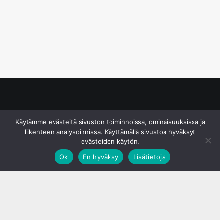
© S&J Media Oy
Käytämme evästeitä sivuston toiminnoissa, ominaisuuksissa ja
liikenteen analysoinnissa. Käyttämällä sivustoa hyväksyt
evästeiden käytön.
Ok
En hyväksy
Lisätietoja
;