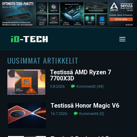
UUSIMMAT ARTIKKELIT
UUTISET
Testissä AMD Ryzen 7
7700X3D
ARTIKKELIT
5.8.2026
Kommentit (49)
VIDEOT
Testissä Honor Magic V6
TECHBBS
16.7.2026
Kommentit (0)
TIETOA
HINTA.FI