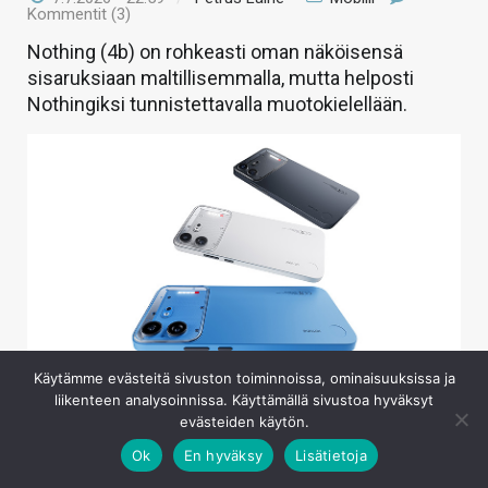
Kommentit (3)
Nothing (4b) on rohkeasti oman näköisensä
sisaruksiaan maltillisemmalla, mutta helposti
Nothingiksi tunnistettavalla muotokielellään.
Käytämme evästeitä sivuston toiminnoissa, ominaisuuksissa ja
liikenteen analysoinnissa. Käyttämällä sivustoa hyväksyt
Nothing on julkaissut tänään odotetusti uudet Phone (4b)
evästeiden käytön.
-puhelimen ja Ear (3a) -nappikuulokkeet. Kummatkin
Ok
En hyväksy
Lisätietoja
uutuudet edustavat yhtiön edullisemman pään tuotteita ja
tässä uutisessa keskitymme uuden b-sarjan