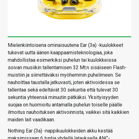
Mielenkiintoisena ominaisuutena Ear (3a) -kuulokkeet
tukevat uutta äänen kaappaamisteknologiaa, joka
mahdollistaa esimerkiksi puhelun tai kuulokkeissa
soivan musiikin tallentamisen 32 Mt:n sisäiseen Flash-
muistiin ja siirrettäväksi myöhemmin puhelimeen. Se
nauhoittaa taustalla jatkuvasti, joten aktivoidessa se
tallentaa sekä edeltävät 30 sekuntia että tulevat 30
sekuntia yhteensä minuutin pätkäksi. Yksityisyyden
suojaa on huomioitu antamalla puhelun toiselle päälle
ilmoitus nauhoituksen aktivoinnista, vaikkei sitä kaikkien
maiden lait vaadikaan.
Nothing Ear (3a) -nappikuulokkeiden akku kestää
maksimissaan 6 tuntia yhdellä latauksella ANC-