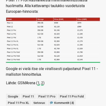
Pixel 11 Pron kasvaneesta minimitallennustilasta
huolimatta. Alla kattavampi taulukko vuodetuista
Euroopan-hinnoista:
Google ei vielä itse ole virallisesti paljastanut Pixel 11 -
malliston hinnoittelua.
Lähde: GSMArena (
1
,
2
)
Google
Pixel 11
Pixel 11 Pro
Pixel 11 Pro Fold
Pixel 11 Pro XL
tietovuo
Kommentit (4)