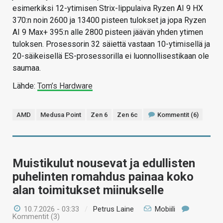
esimerkiksi 12-ytimisen Strix-lippulaiva Ryzen AI 9 HX
370:n noin 2600 ja 13400 pisteen tulokset ja jopa Ryzen
AI 9 Max+ 395:n alle 2800 pisteen jäävän yhden ytimen
tuloksen. Prosessorin 32 säiettä vastaan 10-ytimisellä ja
20-säikeisellä ES-prosessorilla ei luonnollisestikaan ole
saumaa.
Lähde:
Tom’s Hardware
AMD
Medusa Point
Zen 6
Zen 6c
Kommentit (6)
Muistikulut nousevat ja edullisten
puhelinten romahdus painaa koko
alan toimitukset miinukselle
10.7.2026 - 03:33
/
Petrus Laine
Mobiili
Kommentit (3)