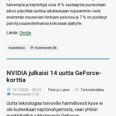
halvempia ja käytettyjä osia. 8 % vastaajista puolestaan
aikoo päivittää aiottua aikatauluaan nopeammin vielä
enemmän nousevien hintojen pelossa ja 7 % on pistänyt
päivityssuunnitelmansa kokonaan jäähylle.
Lähde:
Omdia
muistikriisi
Kommentit (8)
NVIDIA julkaisi 14 uutta GeForce-
korttia
10.7.2026 - 00:05
/
Petrus Laine
Tietotekniikka
Kommentit (15)
Uutta teknologiaa toivoville harmillisesti kyse ei
ole kuitenkaan näytönohjaimista, vaan yhtiön
merkkihetkiä juhlistavasta GeForce-