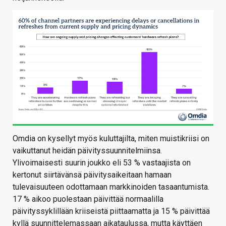
Omdia on kysellyt myös kuluttajilta, miten muistikriisi on
vaikuttanut heidän päivityssuunnitelmiinsa.
Ylivoimaisesti suurin joukko eli 53 % vastaajista on
kertonut siirtävänsä päivitysaikeitaan hamaan
tulevaisuuteen odottamaan markkinoiden tasaantumista.
17 % aikoo puolestaan päivittää normaalilla
päivityssyklillään kriiseistä piittaamatta ja 15 % päivittää
kyllä suunnittelemassaan aikataulussa, mutta käyttäen