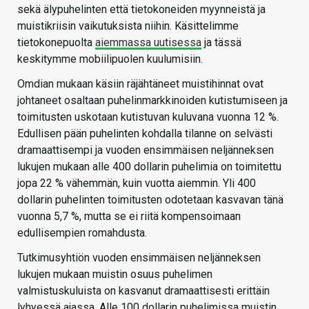
sekä älypuhelinten että tietokoneiden myynneistä ja
muistikriisin vaikutuksista niihin. Käsittelimme
tietokonepuolta
aiemmassa uutisessa
ja tässä
keskitymme mobiilipuolen kuulumisiin.
Omdian mukaan käsiin räjähtäneet muistihinnat ovat
johtaneet osaltaan puhelinmarkkinoiden kutistumiseen ja
toimitusten uskotaan kutistuvan kuluvana vuonna 12 %.
Edullisen pään puhelinten kohdalla tilanne on selvästi
dramaattisempi ja vuoden ensimmäisen neljänneksen
lukujen mukaan alle 400 dollarin puhelimia on toimitettu
jopa 22 % vähemmän, kuin vuotta aiemmin. Yli 400
dollarin puhelinten toimitusten odotetaan kasvavan tänä
vuonna 5,7 %, mutta se ei riitä kompensoimaan
edullisempien romahdusta.
Tutkimusyhtiön vuoden ensimmäisen neljänneksen
lukujen mukaan muistin osuus puhelimen
valmistuskuluista on kasvanut dramaattisesti erittäin
lyhyessä ajassa. Alle 100 dollarin puhelimissa muistin