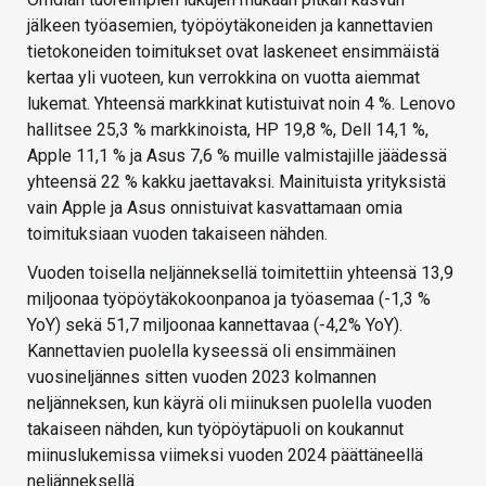
jälkeen työasemien, työpöytäkoneiden ja kannettavien
tietokoneiden toimitukset ovat laskeneet ensimmäistä
kertaa yli vuoteen, kun verrokkina on vuotta aiemmat
lukemat. Yhteensä markkinat kutistuivat noin 4 %. Lenovo
hallitsee 25,3 % markkinoista, HP 19,8 %, Dell 14,1 %,
Apple 11,1 % ja Asus 7,6 % muille valmistajille jäädessä
yhteensä 22 % kakku jaettavaksi. Mainituista yrityksistä
vain Apple ja Asus onnistuivat kasvattamaan omia
toimituksiaan vuoden takaiseen nähden.
Vuoden toisella neljänneksellä toimitettiin yhteensä 13,9
miljoonaa työpöytäkokoonpanoa ja työasemaa (-1,3 %
YoY) sekä 51,7 miljoonaa kannettavaa (-4,2% YoY).
Kannettavien puolella kyseessä oli ensimmäinen
vuosineljännes sitten vuoden 2023 kolmannen
neljänneksen, kun käyrä oli miinuksen puolella vuoden
takaiseen nähden, kun työpöytäpuoli on koukannut
miinuslukemissa viimeksi vuoden 2024 päättäneellä
neljänneksellä.