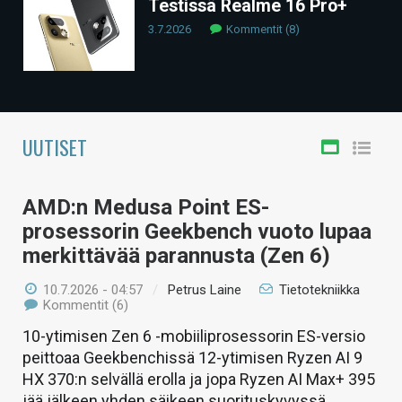
Testissä Realme 16 Pro+
KAUPPA
3.7.2026
Kommentit (8)
VAIHDA TEEMA
UUTISET
HAKU
AMD:n Medusa Point ES-
prosessorin Geekbench vuoto lupaa
merkittävää parannusta (Zen 6)
10.7.2026 - 04:57
/
Petrus Laine
Tietotekniikka
Kommentit (6)
10-ytimisen Zen 6 -mobiiliprosessorin ES-versio
peittoaa Geekbenchissä 12-ytimisen Ryzen AI 9
HX 370:n selvällä erolla ja jopa Ryzen AI Max+ 395
jää jälkeen yhden säikeen suorituskyvyssä.