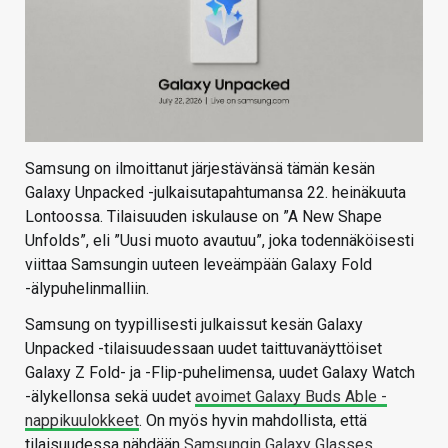
Samsung on ilmoittanut järjestävänsä tämän kesän
Galaxy Unpacked -julkaisutapahtumansa 22. heinäkuuta
Lontoossa. Tilaisuuden iskulause on ”A New Shape
Unfolds”, eli ”Uusi muoto avautuu”, joka todennäköisesti
viittaa Samsungin uuteen leveämpään Galaxy Fold
-älypuhelinmalliin.
Samsung on tyypillisesti julkaissut kesän Galaxy
Unpacked -tilaisuudessaan uudet taittuvanäyttöiset
Galaxy Z Fold- ja -Flip-puhelimensa, uudet Galaxy Watch
-älykellonsa sekä uudet
avoimet Galaxy Buds Able -
nappikuulokkeet
. On myös hyvin mahdollista, että
tilaisuudessa nähdään
Samsungin Galaxy Glasses