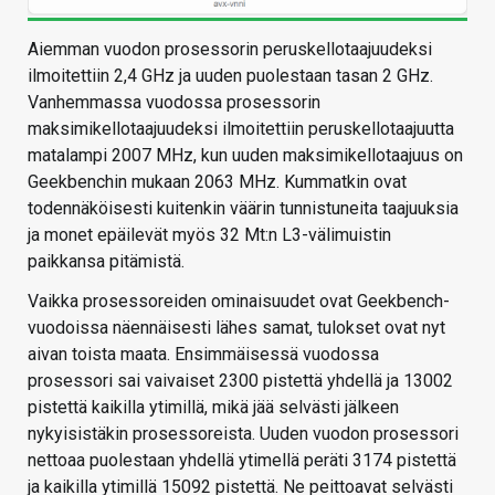
Aiemman vuodon prosessorin peruskellotaajuudeksi
ilmoitettiin 2,4 GHz ja uuden puolestaan tasan 2 GHz.
Vanhemmassa vuodossa prosessorin
maksimikellotaajuudeksi ilmoitettiin peruskellotaajuutta
matalampi 2007 MHz, kun uuden maksimikellotaajuus on
Geekbenchin mukaan 2063 MHz. Kummatkin ovat
todennäköisesti kuitenkin väärin tunnistuneita taajuuksia
ja monet epäilevät myös 32 Mt:n L3-välimuistin
paikkansa pitämistä.
Vaikka prosessoreiden ominaisuudet ovat Geekbench-
vuodoissa näennäisesti lähes samat, tulokset ovat nyt
aivan toista maata. Ensimmäisessä vuodossa
prosessori sai vaivaiset 2300 pistettä yhdellä ja 13002
pistettä kaikilla ytimillä, mikä jää selvästi jälkeen
nykyisistäkin prosessoreista. Uuden vuodon prosessori
nettoaa puolestaan yhdellä ytimellä peräti 3174 pistettä
ja kaikilla ytimillä 15092 pistettä. Ne peittoavat selvästi