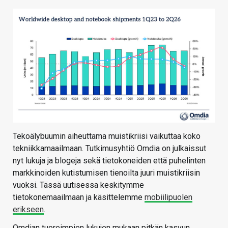
Tekoälybuumin aiheuttama muistikriisi vaikuttaa koko
tekniikkamaailmaan. Tutkimusyhtiö Omdia on julkaissut
nyt lukuja ja blogeja sekä tietokoneiden että puhelinten
markkinoiden kutistumisen tienoilta juuri muistikriisin
vuoksi. Tässä uutisessa keskitymme
tietokonemaailmaan ja käsittelemme
mobiilipuolen
erikseen
.
Omdian tuoreimpien lukujen mukaan pitkän kasvun