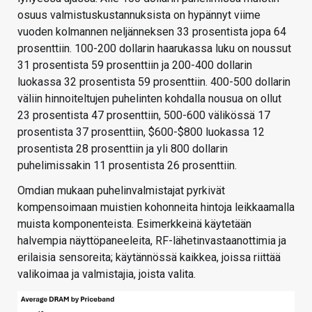
osuus valmistuskustannuksista on hypännyt viime
vuoden kolmannen neljänneksen 33 prosentista jopa 64
prosenttiin. 100-200 dollarin haarukassa luku on noussut
31 prosentista 59 prosenttiin ja 200-400 dollarin
luokassa 32 prosentista 59 prosenttiin. 400-500 dollarin
väliin hinnoiteltujen puhelinten kohdalla nousua on ollut
23 prosentista 47 prosenttiin, 500-600 välikössä 17
prosentista 37 prosenttiin, $600-$800 luokassa 12
prosentista 28 prosenttiin ja yli 800 dollarin
puhelimissakin 11 prosentista 26 prosenttiin.
Omdian mukaan puhelinvalmistajat pyrkivät
kompensoimaan muistien kohonneita hintoja leikkaamalla
muista komponenteista. Esimerkkeinä käytetään
halvempia näyttöpaneeleita, RF-lähetinvastaanottimia ja
erilaisia sensoreita; käytännössä kaikkea, joissa riittää
valikoimaa ja valmistajia, joista valita.