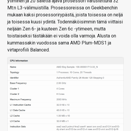
ytiminen ja 20 säiettä ajava prosessori varustettuna 32
Mt:n L3-välimuistilla. Prosessoreissa on Geekbenchin
mukaan kaksi prosessorirypästä, joista toisessa on neljä
ja toisessa kuusi ydintä. Todennäköisimmin tämä viittaisi
neljään Zen 6- ja kuuteen Zen 6c -ytimeen, mutta
toistaiseksi tästäkään ei voida olla varmoja. Alusta on
kummassakin vuodossa sama AMD Plum-MDS1 ja
virtaprofiili Balanced.