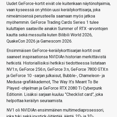
Uudet GeForce-kortit eivät ole kuitenkaan näytönohjaimia,
vaan kyseessä on yhtiön uusi keräilykorttisarja, joka
nimeämisensä perusteella saamaan myös jatkoa
myöhemmin. GeForce Trading Cards Series 1 tulee
kuluttajien saataville ainakin Summer of RTX -arvontojen
kautta sekä messuilla kuten Bilibili World 2026,
QuakeCon 2026 ja Gamescom 2026.
Ensimmäisen GeForce-keräilykorttisarjan kortit ovat
saaneet inspiraationsa NVIDIAn historian merkittävistä
hetkistä. Historiallisiksi hetkiksi tiedotteessa listataan
NV1:n, GeForce 256:n, GeForce 3:n, GeForce 7800 GTX:n
ja GeForce 10 -sarjan julkaisut, Bubble-, Chameleon- ja
Medusa-grafiikkademot, The Way It’s Meant To Be
Played -ohjelman ja GeForce RTX 2080 Ti Cyberpunk
Editionin. Lisäksi sarjaan kuuluu ”Checklist card”, joka
helpottaa keräilyn seuraamista.
NV1 oli NVIDIAn ensimmäinen multimediaprosessori,
joka tuki sekä joystick-liitäntää, ääntä, 2D- ja 3D-