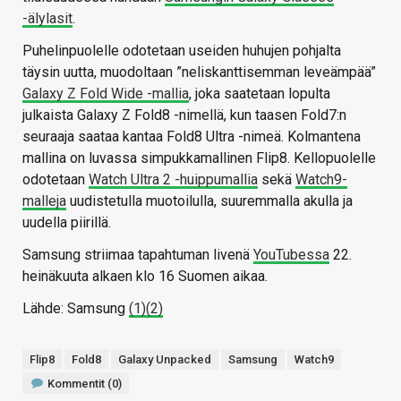
-älylasit
.
Puhelinpuolelle odotetaan useiden huhujen pohjalta
täysin uutta, muodoltaan ”neliskanttisemman leveämpää”
Galaxy Z Fold Wide -mallia
, joka saatetaan lopulta
julkaista Galaxy Z Fold8 -nimellä, kun taasen Fold7:n
seuraaja saataa kantaa Fold8 Ultra -nimeä. Kolmantena
mallina on luvassa simpukkamallinen Flip8. Kellopuolelle
odotetaan
Watch Ultra 2 -huippumallia
sekä
Watch9-
malleja
uudistetulla muotoilulla, suuremmalla akulla ja
uudella piirillä.
Samsung striimaa tapahtuman livenä
YouTubessa
22.
heinäkuuta alkaen klo 16 Suomen aikaa.
Lähde: Samsung
(1)
(2)
Flip8
Fold8
Galaxy Unpacked
Samsung
Watch9
Kommentit (0)