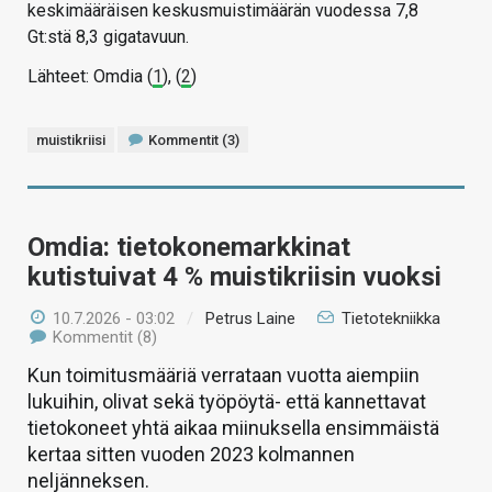
keskimääräisen keskusmuistimäärän vuodessa 7,8
Gt:stä 8,3 gigatavuun.
Lähteet: Omdia (
1
), (
2
)
muistikriisi
Kommentit (3)
Omdia: tietokonemarkkinat
kutistuivat 4 % muistikriisin vuoksi
10.7.2026 - 03:02
/
Petrus Laine
Tietotekniikka
Kommentit (8)
Kun toimitusmääriä verrataan vuotta aiempiin
lukuihin, olivat sekä työpöytä- että kannettavat
tietokoneet yhtä aikaa miinuksella ensimmäistä
kertaa sitten vuoden 2023 kolmannen
neljänneksen.