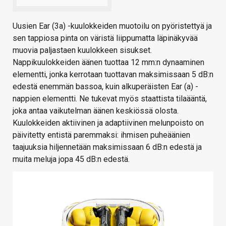
Uusien Ear (3a) -kuulokkeiden muotoilu on pyöristettyä ja
sen tappiosa pinta on väristä liippumatta läpinäkyvää
muovia paljastaen kuulokkeen sisukset.
N
appikuulokkeiden äänen tuottaa 12 mm:n dynaaminen
elementti, jonka kerrotaan tuottavan maksimissaan 5 dB:n
edestä enemmän bassoa, kuin alkuperäisten Ear (a) -
nappien elementti. Ne tukevat myös staattista tilaääntä,
joka antaa vaikutelman äänen keskiössä olosta.
Kuulokkeiden aktiivinen ja adaptiivinen melunpoisto on
päivitetty entistä paremmaksi: ihmisen puheäänien
taajuuksia hiljennetään maksimissaan 6 dB:n edestä ja
muita meluja jopa 45 dB:n edestä.