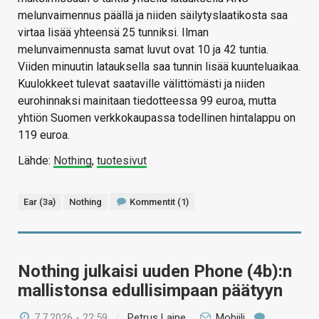
melunvaimennus päällä ja niiden säilytyslaatikosta saa
virtaa lisää yhteensä 25 tunniksi. Ilman
melunvaimennusta samat luvut ovat 10 ja 42 tuntia.
Viiden minuutin latauksella saa tunnin lisää kuunteluaikaa.
Kuulokkeet tulevat saataville välittömästi ja niiden
eurohinnaksi mainitaan tiedotteessa 99 euroa, mutta
yhtiön Suomen verkkokaupassa todellinen hintalappu on
119 euroa.
Lähde:
Nothing
,
tuotesivut
Ear (3a)
Nothing
Kommentit (1)
Nothing julkaisi uuden Phone (4b):n
mallistonsa edullisimpaan päätyyn
7.7.2026 - 22:59
/
Petrus Laine
Mobiili