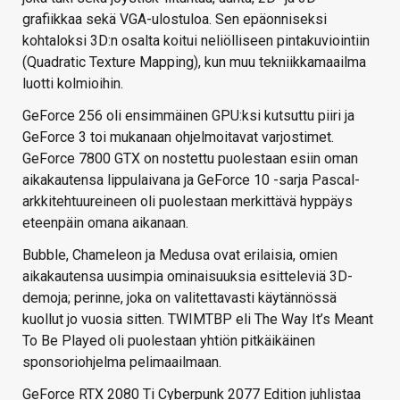
grafiikkaa sekä VGA-ulostuloa. Sen epäonniseksi
kohtaloksi 3D:n osalta koitui neliölliseen pintakuviointiin
(Quadratic Texture Mapping), kun muu tekniikkamaailma
luotti kolmioihin.
GeForce 256 oli ensimmäinen GPU:ksi kutsuttu piiri ja
GeForce 3 toi mukanaan ohjelmoitavat varjostimet.
GeForce 7800 GTX on nostettu puolestaan esiin oman
aikakautensa lippulaivana ja GeForce 10 -sarja Pascal-
arkkitehtuureineen oli puolestaan merkittävä hyppäys
eteenpäin omana aikanaan.
Bubble, Chameleon ja Medusa ovat erilaisia, omien
aikakautensa uusimpia ominaisuuksia esitteleviä 3D-
demoja; perinne, joka on valitettavasti käytännössä
kuollut jo vuosia sitten. TWIMTBP eli The Way It’s Meant
To Be Played oli puolestaan yhtiön pitkäikäinen
sponsoriohjelma pelimaailmaan.
GeForce RTX 2080 Ti Cyberpunk 2077 Edition juhlistaa