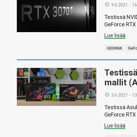
9.6.2021 - 16
Testissä NVID
GeForce RTX 
Lue lisää
GDDR6X
GeFo
Testiss
mallit (
3.6.2021 - 13
Testissä Asu
GeForce RTX 3
Lue lisää