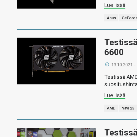
Lue lisää
Asus
GeForce
Testiss
6600
13.10.2021 -
Testissä AMD
suositushint
Lue lisää
AMD
Navi 23
Testissä