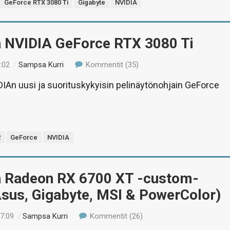
GeForce RTX 3080 Ti
Gigabyte
NVIDIA
ä NVIDIA GeForce RTX 3080 Ti
:02
/
Sampsa Kurri
Kommentit (35)
IAn uusi ja suorituskykyisin pelinäytönohjain GeForce
2
GeForce
NVIDIA
ä Radeon RX 6700 XT -custom-
Asus, Gigabyte, MSI & PowerColor)
17:09
/
Sampsa Kurri
Kommentit (26)