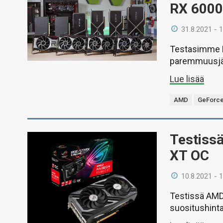
RX 6000
31.8.2021 - 
Testasimme N
paremmuusjä
Lue lisää
AMD
GeForc
Testiss
XT OC
10.8.2021 - 
Testissä AMD
suositushint