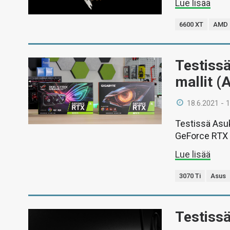
Lue lisää
6600 XT
AMD
Testiss
mallit (
18.6.2021 - 
Testissä Asu
GeForce RTX 3
Lue lisää
3070 Ti
Asus
Testiss