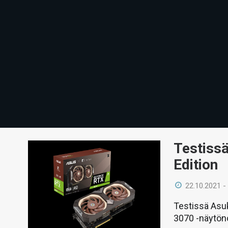
Testiss
Edition
22.10.2021 -
Testissä Asu
3070 -näytöno