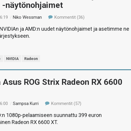
 -näytönohjaimet
16:19
/
Niko Wessman
Kommentit (36)
VIDIAn ja AMD:n uudet näytönohjaimet ja asetimme ne
rjestykseen.
e
NVIDIA
Radeon
ä Asus ROG Strix Radeon RX 6600
16:00
/
Sampsa Kurri
Kommentit (57)
:n 1080p-pelaamiseen suunnattu 399 euron
ainen Radeon RX 6600 XT.