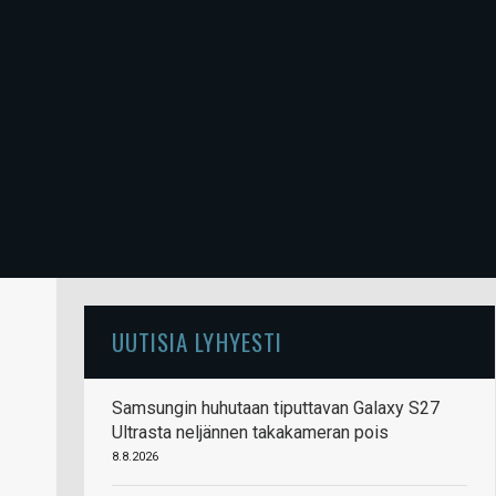
UUTISIA LYHYESTI
Samsungin huhutaan tiputtavan Galaxy S27
Ultrasta neljännen takakameran pois
8.8.2026