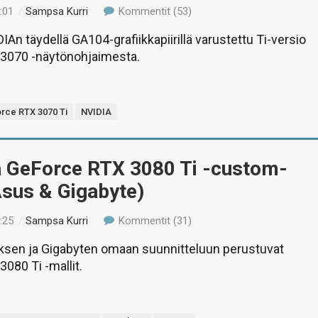
:01
/
Sampsa Kurri
Kommentit (53)
IAn täydellä GA104-grafiikkapiirillä varustettu Ti-versio
3070 -näytönohjaimesta.
rce RTX 3070 Ti
NVIDIA
ä GeForce RTX 3080 Ti -custom-
Asus & Gigabyte)
:25
/
Sampsa Kurri
Kommentit (31)
ksen ja Gigabyten omaan suunnitteluun perustuvat
080 Ti -mallit.