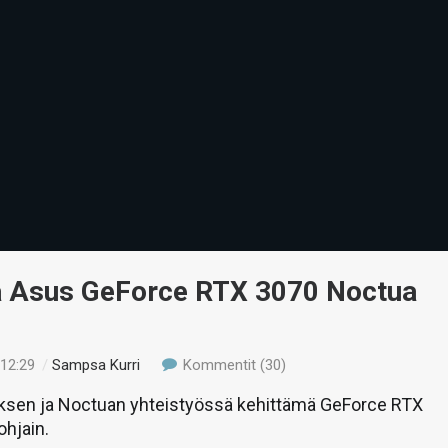
ä Asus GeForce RTX 3070 Noctua
 12:29
/
Sampsa Kurri
Kommentit (30)
ksen ja Noctuan yhteistyössä kehittämä GeForce RTX
hjain.