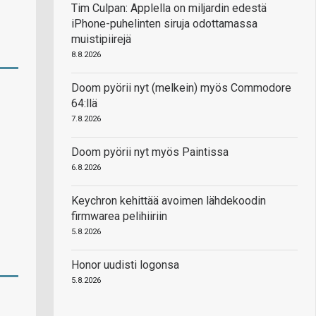
Tim Culpan: Applella on miljardin edestä
iPhone-puhelinten siruja odottamassa
muistipiirejä
8.8.2026
Doom pyörii nyt (melkein) myös Commodore
64:llä
7.8.2026
Doom pyörii nyt myös Paintissa
6.8.2026
Keychron kehittää avoimen lähdekoodin
firmwarea pelihiiriin
5.8.2026
Honor uudisti logonsa
5.8.2026