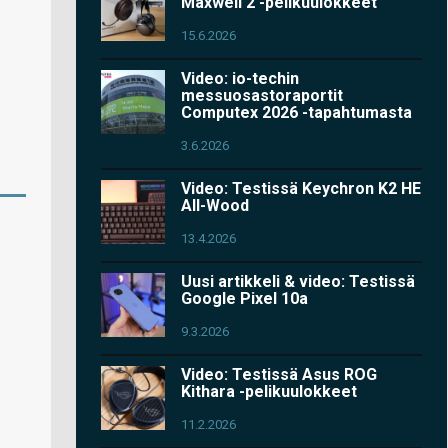
Maxwell 2 -pelikuulokkeet
15.6.2026
Video: io-techin
messuosastoraportit
Computex 2026 -tapahtumasta
3.6.2026
Video: Testissä Keychron K2 HE
All-Wood
13.4.2026
Uusi artikkeli & video: Testissä
Google Pixel 10a
9.3.2026
Video: Testissä Asus ROG
Kithara -pelikuulokkeet
11.2.2026