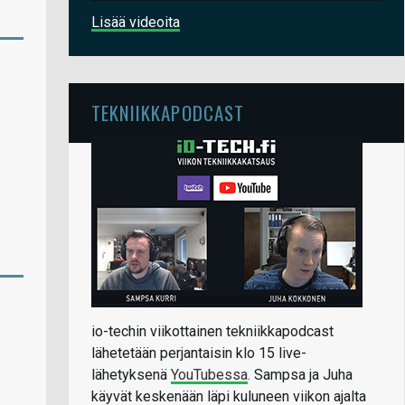
Lisää videoita
TEKNIIKKAPODCAST
io-techin viikottainen tekniikkapodcast
lähetetään perjantaisin klo 15 live-
lähetyksenä
YouTubessa
. Sampsa ja Juha
käyvät keskenään läpi kuluneen viikon ajalta