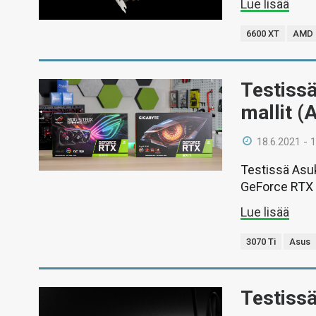
Lue lisää
6600 XT
AMD
Testiss
mallit (
18.6.2021 - 
Testissä Asu
GeForce RTX 3
Lue lisää
3070 Ti
Asus
Testiss