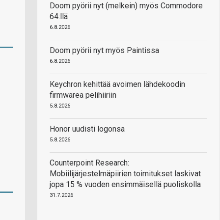
Doom pyörii nyt (melkein) myös Commodore
64:llä
6.8.2026
Doom pyörii nyt myös Paintissa
6.8.2026
Keychron kehittää avoimen lähdekoodin
firmwarea pelihiiriin
5.8.2026
Honor uudisti logonsa
5.8.2026
Counterpoint Research:
Mobiilijärjestelmäpiirien toimitukset laskivat
jopa 15 % vuoden ensimmäisellä puoliskolla
31.7.2026