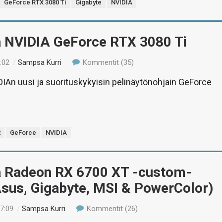
GeForce RTX 3080 Ti
Gigabyte
NVIDIA
ä NVIDIA GeForce RTX 3080 Ti
:02
/
Sampsa Kurri
Kommentit (35)
IAn uusi ja suorituskykyisin pelinäytönohjain GeForce
2
GeForce
NVIDIA
ä Radeon RX 6700 XT -custom-
Asus, Gigabyte, MSI & PowerColor)
17:09
/
Sampsa Kurri
Kommentit (26)