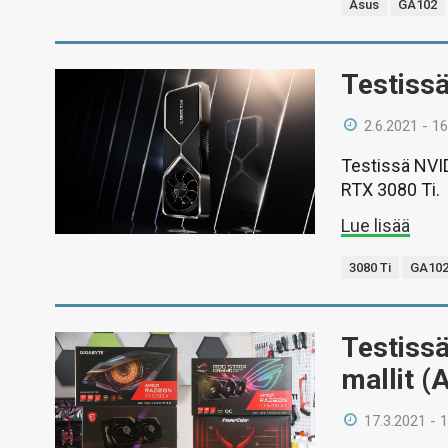
Asus
GA102
Testiss
2.6.2021 - 16
Testissä NVID
RTX 3080 Ti.
Lue lisää
3080 Ti
GA10
Testiss
mallit (
17.3.2021 - 