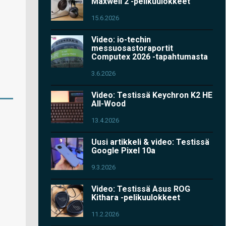
Maxwell 2 -pelikuulokkeet
15.6.2026
Video: io-techin
messuosastoraportit
Computex 2026 -tapahtumasta
3.6.2026
Video: Testissä Keychron K2 HE
All-Wood
13.4.2026
Uusi artikkeli & video: Testissä
Google Pixel 10a
9.3.2026
Video: Testissä Asus ROG
Kithara -pelikuulokkeet
11.2.2026