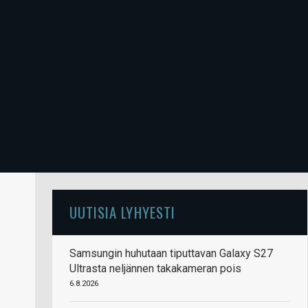
UUTISIA LYHYESTI
Samsungin huhutaan tiputtavan Galaxy S27
Ultrasta neljännen takakameran pois
6.8.2026