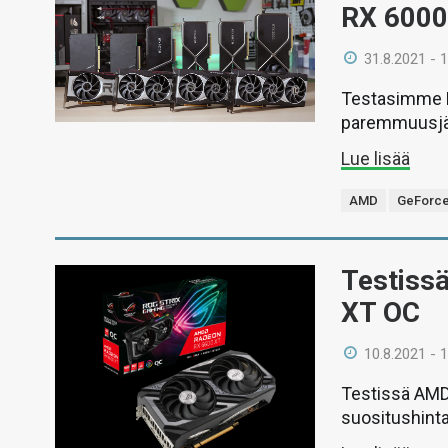
RX 6000
31.8.2021 - 
Testasimme N
paremmuusjä
Lue lisää
AMD
GeForc
Testiss
XT OC
10.8.2021 - 
Testissä AMD
suositushint