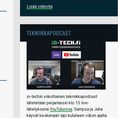
Lisää videoita
TEKNIIKKAPODCAST
io-techin viikottainen tekniikkapodcast
lähetetään perjantaisin klo 15 live-
lähetyksenä
YouTubessa
. Sampsa ja Juha
käyvät keskenään läpi kuluneen viikon ajalta