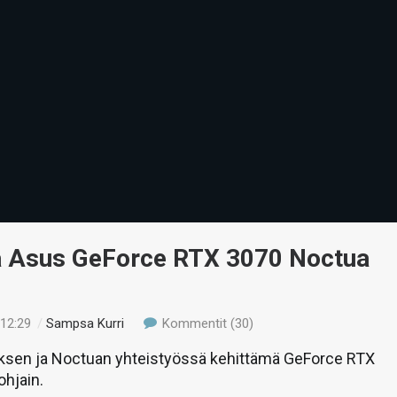
ä Asus GeForce RTX 3070 Noctua
 12:29
/
Sampsa Kurri
Kommentit (30)
ksen ja Noctuan yhteistyössä kehittämä GeForce RTX
hjain.