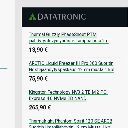
Thermal Grizzly PhaseSheet PTM
jäähdytyslevyn yhdiste Lämpöalusta 2 g
13,90 €
ARCTIC Liquid Freezer III Pro 360 Suoritin
Nestejäähdytyspakkaus 12 cm musta 1 kpl
75,90 €
Kingston Technology NV3 2 TB M.2 PCI
Express 4.0 NVMe 3D NAND
265,90 €
Thermalright Phantom Spirit 120 SE ARGB
Suoritin Ilmanjäähdytin 12 cm Musta 1 kpl