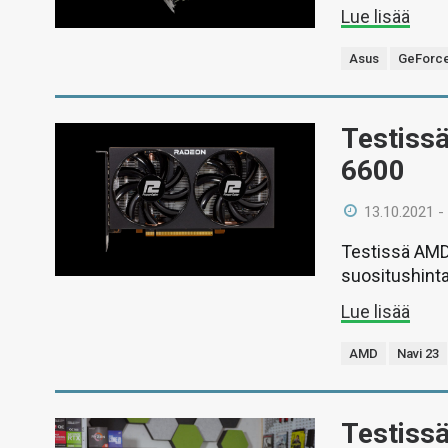
Lue lisää
Asus
GeForce
Testiss
6600
13.10.2021 -
Testissä AMD
suositushint
Lue lisää
AMD
Navi 23
Testissä