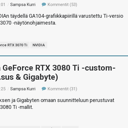
:01
/
Sampsa Kurri
Kommentit (53)
IAn täydellä GA104-grafiikkapiirillä varustettu Ti-versio
3070 -näytönohjaimesta.
rce RTX 3070 Ti
NVIDIA
ä GeForce RTX 3080 Ti -custom-
Asus & Gigabyte)
:25
/
Sampsa Kurri
Kommentit (31)
ksen ja Gigabyten omaan suunnitteluun perustuvat
080 Ti -mallit.