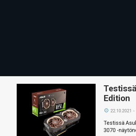
Testiss
Edition
22.10.2021 -
Testissä Asu
3070 -näytöno