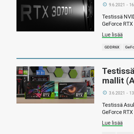
9.6.2021 - 16
Testissä NVID
GeForce RTX 
Lue lisää
GDDR6X
GeFo
Testiss
mallit (
3.6.2021 - 13
Testissä Asu
GeForce RTX 3
Lue lisää