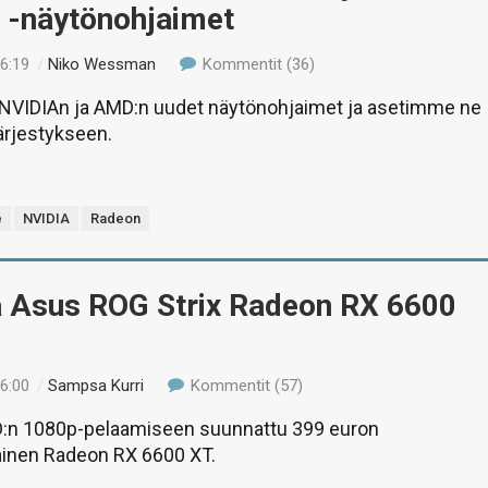
 -näytönohjaimet
16:19
/
Niko Wessman
Kommentit (36)
VIDIAn ja AMD:n uudet näytönohjaimet ja asetimme ne
rjestykseen.
e
NVIDIA
Radeon
ä Asus ROG Strix Radeon RX 6600
16:00
/
Sampsa Kurri
Kommentit (57)
:n 1080p-pelaamiseen suunnattu 399 euron
ainen Radeon RX 6600 XT.