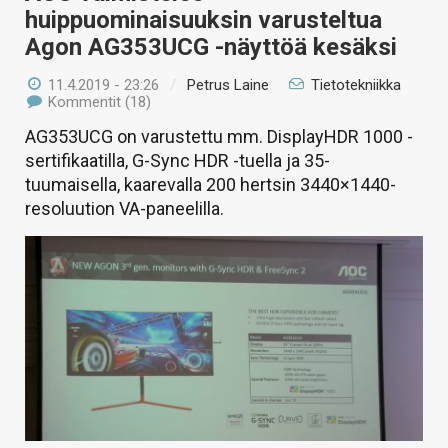
huippuominaisuuksin varusteltua
Agon AG353UCG -näyttöä kesäksi
11.4.2019 - 23:26
/
Petrus Laine
Tietotekniikka
Kommentit (18)
AG353UCG on varustettu mm. DisplayHDR 1000 -
sertifikaatilla, G-Sync HDR -tuella ja 35-
tuumaisella, kaarevalla 200 hertsin 3440×1440-
resoluution VA-paneelilla.