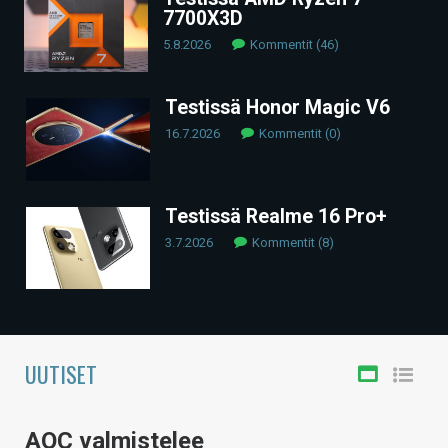
7700X3D
ARTIKKELIT
5.8.2026
Kommentit (46)
VIDEOT
Testissä Honor Magic V6
TECHBBS
16.7.2026
Kommentit (0)
TIETOA
HINTA.FI
Testissä Realme 16 Pro+
KAUPPA
3.7.2026
Kommentit (8)
VAIHDA TEEMA
UUTISET
HAKU
AOC valmistelee