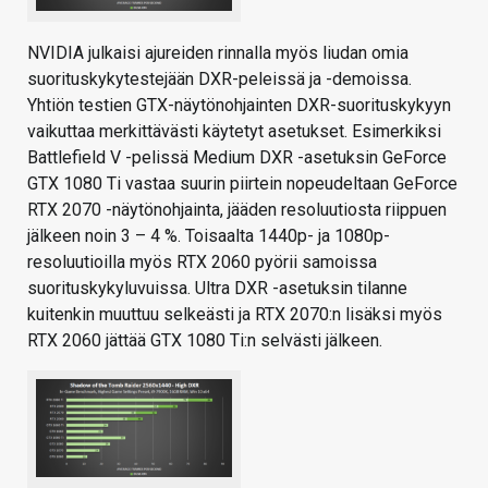
NVIDIA julkaisi ajureiden rinnalla myös liudan omia
suorituskykytestejään DXR-peleissä ja -demoissa.
Yhtiön testien GTX-näytönohjainten DXR-suorituskykyyn
vaikuttaa merkittävästi käytetyt asetukset. Esimerkiksi
Battlefield V -pelissä Medium DXR -asetuksin GeForce
GTX 1080 Ti vastaa suurin piirtein nopeudeltaan GeForce
RTX 2070 -näytönohjainta, jääden resoluutiosta riippuen
jälkeen noin 3 – 4 %. Toisaalta 1440p- ja 1080p-
resoluutioilla myös RTX 2060 pyörii samoissa
suorituskykyluvuissa. Ultra DXR -asetuksin tilanne
kuitenkin muuttuu selkeästi ja RTX 2070:n lisäksi myös
RTX 2060 jättää GTX 1080 Ti:n selvästi jälkeen.