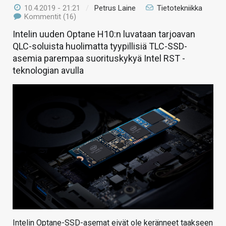
10.4.2019 - 21:21
/
Petrus Laine
Tietotekniikka
Kommentit (16)
Intelin uuden Optane H10:n luvataan tarjoavan
QLC-soluista huolimatta tyypillisiä TLC-SSD-
asemia parempaa suorituskykyä Intel RST -
teknologian avulla
Intelin Optane-SSD-asemat eivät ole keränneet taakseen