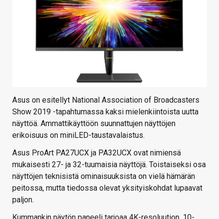
Asus on esitellyt National Association of Broadcasters
Show 2019 -tapahtumassa kaksi mielenkiintoista uutta
näyttöä. Ammattikäyttöön suunnattujen näyttöjen
erikoisuus on miniLED-taustavalaistus.
Asus ProArt PA27UCX ja PA32UCX ovat nimiensä
mukaisesti 27- ja 32-tuumaisia näyttöjä. Toistaiseksi osa
näyttöjen teknisistä ominaisuuksista on vielä hämärän
peitossa, mutta tiedossa olevat yksityiskohdat lupaavat
paljon.
Kummankin näytön paneeli tarjoaa 4K-resoluution, 10-