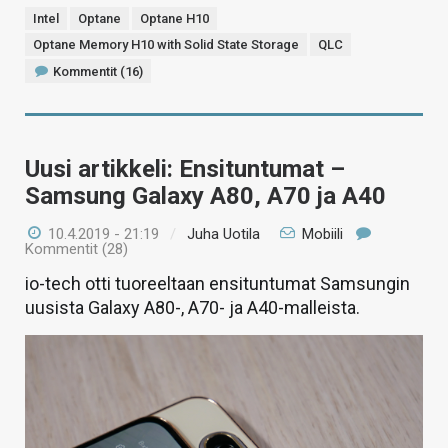
Intel
Optane
Optane H10
Optane Memory H10 with Solid State Storage
QLC
Kommentit (16)
Uusi artikkeli: Ensituntumat –
Samsung Galaxy A80, A70 ja A40
10.4.2019 - 21:19
/
Juha Uotila
Mobiili
Kommentit (28)
io-tech otti tuoreeltaan ensituntumat Samsungin
uusista Galaxy A80-, A70- ja A40-malleista.