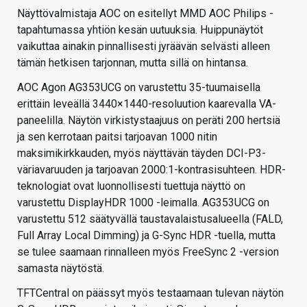
Näyttövalmistaja AOC on esitellyt MMD AOC Philips -
tapahtumassa yhtiön kesän uutuuksia. Huippunäytöt
vaikuttaa ainakin pinnallisesti jyräävän selvästi alleen
tämän hetkisen tarjonnan, mutta sillä on hintansa.
AOC Agon AG353UCG on varustettu 35-tuumaisella
erittäin leveällä 3440×1440-resoluution kaarevalla VA-
paneelilla. Näytön virkistystaajuus on peräti 200 hertsiä
ja sen kerrotaan paitsi tarjoavan 1000 nitin
maksimikirkkauden, myös näyttävän täyden DCI-P3-
väriavaruuden ja tarjoavan 2000:1-kontrasisuhteen. HDR-
teknologiat ovat luonnollisesti tuettuja näyttö on
varustettu DisplayHDR 1000 -leimalla. AG353UCG on
varustettu 512 säätyvällä taustavalaistusalueella (FALD,
Full Array Local Dimming) ja G-Sync HDR -tuella, mutta
se tulee saamaan rinnalleen myös FreeSync 2 -version
samasta näytöstä.
TFTCentral on päässyt myös testaamaan tulevan näytön