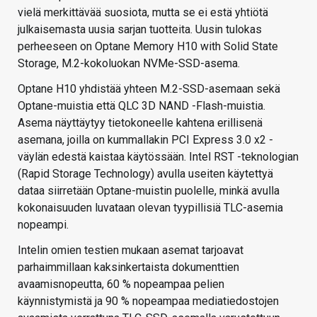
vielä merkittävää suosiota, mutta se ei estä yhtiötä
julkaisemasta uusia sarjan tuotteita. Uusin tulokas
perheeseen on Optane Memory H10 with Solid State
Storage, M.2-kokoluokan NVMe-SSD-asema.
Optane H10 yhdistää yhteen M.2-SSD-asemaan sekä
Optane-muistia että QLC 3D NAND -Flash-muistia.
Asema näyttäytyy tietokoneelle kahtena erillisenä
asemana, joilla on kummallakin PCI Express 3.0 x2 -
väylän edestä kaistaa käytössään. Intel RST -teknologian
(Rapid Storage Technology) avulla useiten käytettyä
dataa siirretään Optane-muistin puolelle, minkä avulla
kokonaisuuden luvataan olevan tyypillisiä TLC-asemia
nopeampi.
Intelin omien testien mukaan asemat tarjoavat
parhaimmillaan kaksinkertaista dokumenttien
avaamisnopeutta, 60 % nopeampaa pelien
käynnistymistä ja 90 % nopeampaa mediatiedostojen