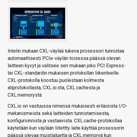
Intelin mukaan CXL-väylää tukeva prosessori tunnistaa
automaattisesti PCIe-väylän toisessa päässä olevan
laitteen kyvyt ja valitsee sen mukaan joko PCI Express-
tai CXL-standardin mukaisen protokollan liikenteelle.
CXL-protokolla koostuu puolestaan kolmesta
aliprotokollasta, CXL.io:sta, CXL.cachesta ja
CXL.memorystä.
CXL.io on vastuussa nimensä mukaisesti erilaisista I/O-
mekanismeista sekä laitteiden tunnistamisesta,
konfiguroinnista ja vastaavista. CXL.cache-protokollaa
käytetään kun väylään liitettty laite käyttää prosessorin
päässä olevaa muistialuetta ja CXL.memoryä kun