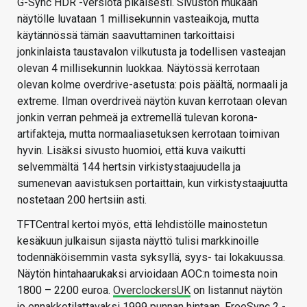
G-Sync HDR -versiota pikaisesti. Sivuston mukaan
näytölle luvataan 1 millisekunnin vasteaikoja, mutta
käytännössä tämän saavuttaminen tarkoittaisi
jonkinlaista taustavalon vilkutusta ja todellisen vasteajan
olevan 4 millisekunnin luokkaa. Näytössä kerrotaan
olevan kolme overdrive-asetusta: pois päältä, normaali ja
extreme. Ilman overdriveä näytön kuvan kerrotaan olevan
jonkin verran pehmeä ja extremellä tulevan korona-
artifakteja, mutta normaaliasetuksen kerrotaan toimivan
hyvin. Lisäksi sivusto huomioi, että kuva vaikutti
selvemmältä 144 hertsin virkistystaajuudella ja
sumenevan aavistuksen portaittain, kun virkistystaajuutta
nostetaan 200 hertsiin asti.
TFTCentral kertoi myös, että lehdistölle mainostetun
kesäkuun julkaisun sijasta näyttö tulisi markkinoille
todennäköisemmin vasta syksyllä, syys- tai lokakuussa.
Näytön hintahaarukaksi arvioidaan AOC:n toimesta noin
1800 – 2200 euroa.
OverclockersUK
on listannut näytön
jo ennakkotilattavaksi 1999 punnan hintaan. FreeSync 2 -