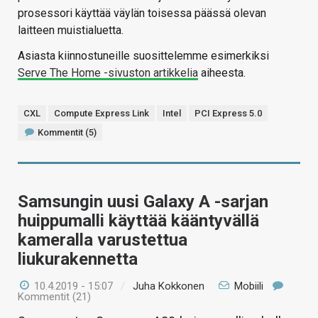
prosessori käyttää väylän toisessa päässä olevan
laitteen muistialuetta.
Asiasta kiinnostuneille suosittelemme esimerkiksi
Serve The Home -sivuston artikkelia
aiheesta.
CXL
Compute Express Link
Intel
PCI Express 5.0
Kommentit (5)
Samsungin uusi Galaxy A -sarjan
huippumalli käyttää kääntyvällä
kameralla varustettua
liukurakennetta
10.4.2019 - 15:07
/
Juha Kokkonen
Mobiili
Kommentit (21)