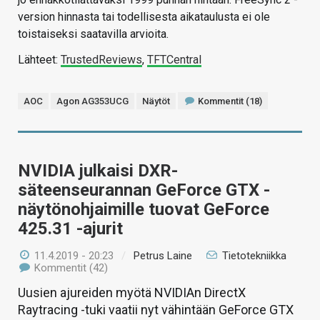
version hinnasta tai todellisesta aikataulusta ei ole
toistaiseksi saatavilla arvioita.
Lähteet:
TrustedReviews
,
TFTCentral
AOC
Agon AG353UCG
Näytöt
Kommentit (18)
NVIDIA julkaisi DXR-
säteenseurannan GeForce GTX -
näytönohjaimille tuovat GeForce
425.31 -ajurit
11.4.2019 - 20:23
/
Petrus Laine
Tietotekniikka
Kommentit (42)
Uusien ajureiden myötä NVIDIAn DirectX
Raytracing -tuki vaatii nyt vähintään GeForce GTX