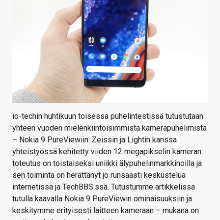
io-techin huhtikuun toisessa puhelintestissä tutustutaan
yhteen vuoden mielenkiintoisimmista kamerapuhelimista
– Nokia 9 PureViewiin. Zeissin ja Lightin kanssa
yhteistyössä kehitetty viiden 12 megapikselin kameran
toteutus on toistaiseksi uniikki älypuhelinmarkkinoilla ja
sen toiminta on herättänyt jo runsaasti keskustelua
internetissä ja TechBBS:ssä. Tutustumme artikkelissa
tutulla kaavalla Nokia 9 PureViewin ominaisuuksiin ja
keskitymme erityisesti laitteen kameraan – mukana on