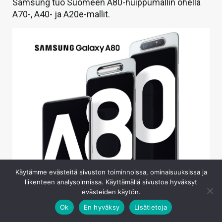
Samsung tuo Suomeen A80-huippumallin ohella
A70-, A40- ja A20e-mallit.
Käytämme evästeitä sivuston toiminnoissa, ominaisuuksissa ja
liikenteen analysoinnissa. Käyttämällä sivustoa hyväksyt
evästeiden käytön.
Samsung on julkaissut parhaillaan Milanossa käynnissä
olevassa A Galaxy Event -tapahtumassa uuden A80-
Ok
En hyväksy
Lisätietoja
huippumallin Galaxy A -mallistoonsa. Kyseessä on