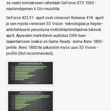
se vaatii toimiakseen vähintään GeForce GTX 1060 -
näytönohjaimen 6 Gt:n muistilla.
GeForce 425.31 -ajurit ovat viimeiset Release 418 -ajurit
ja sen myötä viimeiset 3D Vision -teknologiaa ja Kepler-
arkkitehtuuriin perustuvia mobiilinäytönohjaimia tukevat
ajurit. Ajureiden merkittävin uudistus DXR-tuen
laajentamisen lisäksi on Game Ready -leima Anno 1800 -
pelille. Anno 1800:lle julkaistiin myös uusi 3D Vision -
profiili (Not recommended).