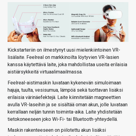
Kickstarteriin on ilmestynyt uusi mielenkiintoinen VR-
lisälaite. Feelreal on markkinoilta löytyvien VR-lasien
kanssa käytettävä laite, joka mahdollistaa useita erilaisia
aistiärsykkeitä virtuaalimaailmassa.
Feelreal-aistimaskin luvataan kykenevän simuloimaan
hajuja, tuulta, vesisumua, lämpöä sekä tuottavan lisäksi
erilaisia värinäefektejä. Laite kiinnitetään magneettien
avulla VR-laseihin ja se sisältää oman akun, jolle luvataan
kerrallaan neljän tunnin toiminta-aika. Laite yhdistetään
tietokoneeseen joko Wi-Fi- tai Bluetooth-yhteydellä.
Maskin rakenteeseen on piilotettu akun lisäksi