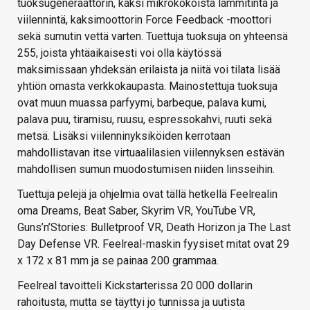
tuoksugeneraattorin, kaksi mikrokokoista lämmitintä ja
viilennintä, kaksimoottorin Force Feedback -moottori
sekä sumutin vettä varten. Tuettuja tuoksuja on yhteensä
255, joista yhtäaikaisesti voi olla käytössä
maksimissaan yhdeksän erilaista ja niitä voi tilata lisää
yhtiön omasta verkkokaupasta. Mainostettuja tuoksuja
ovat muun muassa parfyymi, barbeque, palava kumi,
palava puu, tiramisu, ruusu, espressokahvi, ruuti sekä
metsä. Lisäksi viilenninyksiköiden kerrotaan
mahdollistavan itse virtuaalilasien viilennyksen estävän
mahdollisen sumun muodostumisen niiden linsseihin.
Tuettuja pelejä ja ohjelmia ovat tällä hetkellä Feelrealin
oma Dreams, Beat Saber, Skyrim VR, YouTube VR,
Guns’n’Stories: Bulletproof VR, Death Horizon ja The Last
Day Defense VR. Feelreal-maskin fyysiset mitat ovat 29
x 172 x 81 mm ja se painaa 200 grammaa.
Feelreal tavoitteli Kickstarterissa 20 000 dollarin
rahoitusta, mutta se täyttyi jo tunnissa ja uutista