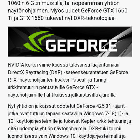
1060:n 6 Gt:n muistilla, tai nopeamman yhtiön
näytönohjaimen. Myös uudet GeForce GTX 1660
Ti ja GTX 1660 tukevat nyt DXR-teknologiaa.
NVIDIA kertoi viime kuussa tulevansa laajentamaan
DirectX Raytracing (DXR) -säteenseurantatuen GeForce
RTX -näytönohjainten lisäksi Pascal- ja Turing-
arkkitehtuuriin perustuville GeForce GTX -
näytönohjaimille huhtikuussa julkaistavilla ajureilla.
Nyt yhtiö on julkaissut odotetut GeForce 425.31 -ajurit,
jotka ovat tuttuun tapaan saatavilla Windows 7-, 8(.1)- ja
10 -käyttöjärjestelmille ja tukevat Kepler-arkkitehtuuria ja
sitä uudempia yhtiön näytönohjaimia. DXR-tuki toimii
luonnollisesti vain Windows 10 -käyttöjärjestelmällä ja