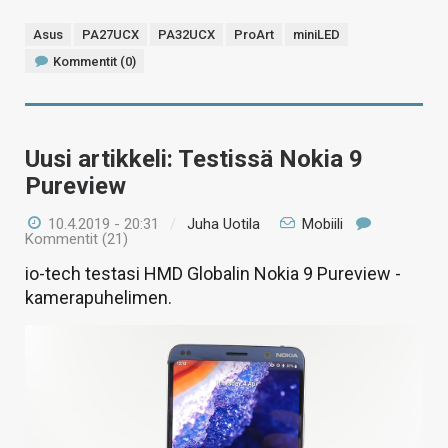
Asus
PA27UCX
PA32UCX
ProArt
miniLED
Kommentit (0)
Uusi artikkeli: Testissä Nokia 9
Pureview
10.4.2019 - 20:31
/
Juha Uotila
Mobiili
Kommentit (21)
io-tech testasi HMD Globalin Nokia 9 Pureview -
kamerapuhelimen.