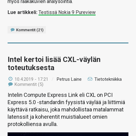
myös raakakuvien analysointia.
Lue artikkeli:
Testissä Nokia 9 Pureview
Kommentit (21)
Intel kertoi lisää CXL-väylän
toteutuksesta
10.4.2019 - 17:21
/
Petrus Laine
Tietotekniikka
Kommentit (5)
Intelin Compute Express Link eli CXL on PCI
Express 5.0 -standardin fyysistä väylää ja liittimiä
käyttävä ratkaisu, joka mahdollistaa matalammat
latenssit ja koherentit muistialueet omien
protokolliensa avulla.