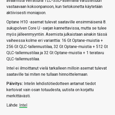
avaamista verrattuna TLC-SSD-asemalla varustettuun
vastaavaan kokoonpanoon, kun tietokonetta käytetään
aktiivisesti moniajoon.
Optane H10 -asemat tulevat saataville ensimmäisenä 8.
sukupolven Core U -sarjan kannettavissa, mutta se tulee
myös jälleenmyyntiin. Asemista julkaistaan ainakin tässä
vaiheessa kolme eri varianttia: 16 Gt Optane-muistia +
256 Gt QLC-tallennustilaa, 32 Gt Optane-muistia + 512 Gt
QLC-tallennustilaa ja 32 Gt Optane-muistia + 1 teratavu
QLC-tallennustilaa.
Intel ei ilmoittanut vielä tarkalleen milloin asemat tulevat
saataville tai miten ne tullaan hinnoittelemaan.
Päivitys:
Intelin lehdistötiedotteen antamat tiedot
kertoivat vain osan totuudesta, uutista on korjattu
merkittävästi.
Lähde:
Intel