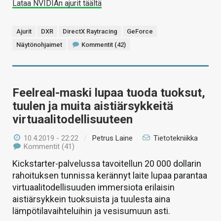
Lataa NVIDIAn ajurit täältä
Ajurit
DXR
DirectX Raytracing
GeForce
Näytönohjaimet
Kommentit (42)
Feelreal-maski lupaa tuoda tuoksut,
tuulen ja muita aistiärsykkeitä
virtuaalitodellisuuteen
10.4.2019 - 22:22
/
Petrus Laine
Tietotekniikka
Kommentit (41)
Kickstarter-palvelussa tavoitellun 20 000 dollarin
rahoituksen tunnissa kerännyt laite lupaa parantaa
virtuaalitodellisuuden immersiota erilaisin
aistiärsykkein tuoksuista ja tuulesta aina
lämpötilavaihteluihin ja vesisumuun asti.