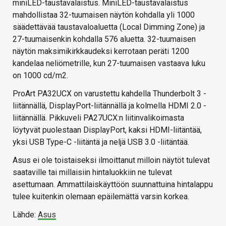
miniLED-taustavalaistus. MiniLED-taustavalaistus
mahdollistaa 32-tuumaisen näytön kohdalla yli 1000
säädettävää taustavaloaluetta (Local Dimming Zone) ja
27-tuumaisenkin kohdalla 576 aluetta. 32-tuumaisen
näytön maksimikirkkaudeksi kerrotaan peräti 1200
kandelaa neliömetrille, kun 27-tuumaisen vastaava luku
on 1000 cd/m2.
ProArt PA32UCX on varustettu kahdella Thunderbolt 3 -
liitännällä, DisplayPort-liitännällä ja kolmella HDMI 2.0 -
liitännällä. Pikkuveli PA27UCX:n liitinvalikoimasta
löytyvät puolestaan DisplayPort, kaksi HDMI-liitäntää,
yksi USB Type-C -liitäntä ja neljä USB 3.0 -liitäntää.
Asus ei ole toistaiseksi ilmoittanut milloin näytöt tulevat
saataville tai millaisiin hintaluokkiin ne tulevat
asettumaan. Ammattilaiskäyttöön suunnattuina hintalappu
tulee kuitenkin olemaan epäilemättä varsin korkea.
Lähde:
Asus