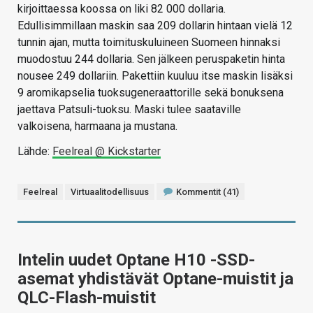
kirjoittaessa koossa on liki 82 000 dollaria.
Edullisimmillaan maskin saa 209 dollarin hintaan vielä 12
tunnin ajan, mutta toimituskuluineen Suomeen hinnaksi
muodostuu 244 dollaria. Sen jälkeen peruspaketin hinta
nousee 249 dollariin. Pakettiin kuuluu itse maskin lisäksi
9 aromikapselia tuoksugeneraattorille sekä bonuksena
jaettava Patsuli-tuoksu. Maski tulee saataville
valkoisena, harmaana ja mustana.
Lähde:
Feelreal @ Kickstarter
Feelreal
Virtuaalitodellisuus
Kommentit (41)
Intelin uudet Optane H10 -SSD-
asemat yhdistävät Optane-muistit ja
QLC-Flash-muistit