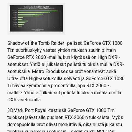
Shadow of the Tomb Raider -pelissä GeForce GTX 1080
Ti:n suorituskyky vastaa yhtiön mukaan suurin piirtein
GeForce RTX 2060 -mallia, kun käytössä on High DXR -
asetukset. Yhtiö ei julkaissut pelistä tuloksia muilla DXR-
asetuksilla. Metro Exoduksessa erot venähtivät sekä
Ultra- että High-asetuksilla selvästi ja GeForce GTX 1080
Ti häviää kymmenillä prosenteilla jopa RTX 2060 -
mallille. Yhtiö ei julkaissut pelistä tuloksia matalammilla
DXR-asetuksilla.
3DMark Port Royal -testissä GeForce GTX 1080 Ti:n
tulokset jäävät alle puoleen RTX 2060:n tuloksista. Myös
demopuolella erot olivat merkittäviä, eikä niistä julkaistu
tuloksia kuin yksin asetuksin. Löydät kaikki NVIDIAn