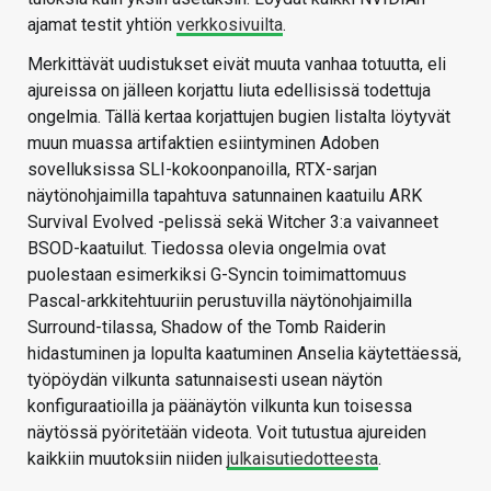
ajamat testit yhtiön
verkkosivuilta
.
Merkittävät uudistukset eivät muuta vanhaa totuutta, eli
ajureissa on jälleen korjattu liuta edellisissä todettuja
ongelmia. Tällä kertaa korjattujen bugien listalta löytyvät
muun muassa artifaktien esiintyminen Adoben
sovelluksissa SLI-kokoonpanoilla, RTX-sarjan
näytönohjaimilla tapahtuva satunnainen kaatuilu ARK
Survival Evolved -pelissä sekä Witcher 3:a vaivanneet
BSOD-kaatuilut. Tiedossa olevia ongelmia ovat
puolestaan esimerkiksi G-Syncin toimimattomuus
Pascal-arkkitehtuuriin perustuvilla näytönohjaimilla
Surround-tilassa, Shadow of the Tomb Raiderin
hidastuminen ja lopulta kaatuminen Anselia käytettäessä,
työpöydän vilkunta satunnaisesti usean näytön
konfiguraatioilla ja päänäytön vilkunta kun toisessa
näytössä pyöritetään videota. Voit tutustua ajureiden
kaikkiin muutoksiin niiden
julkaisutiedotteesta
.