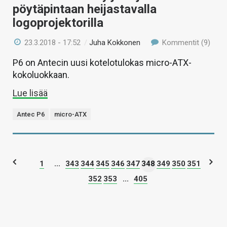
pöytäpintaan heijastavalla
logoprojektorilla
23.3.2018 - 17:52
/
Juha Kokkonen
Kommentit (9)
P6 on Antecin uusi kotelotulokas micro-ATX-
kokoluokkaan.
Lue lisää
Antec P6
micro-ATX
1
...
343
344
345
346
347
348
349
350
351
352
353
...
405