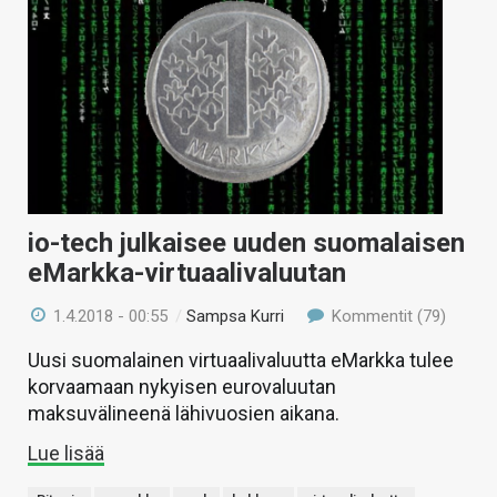
io-tech julkaisee uuden suomalaisen
eMarkka-virtuaalivaluutan
1.4.2018 - 00:55
/
Sampsa Kurri
Kommentit (79)
Uusi suomalainen virtuaalivaluutta eMarkka tulee
korvaamaan nykyisen eurovaluutan
maksuvälineenä lähivuosien aikana.
Lue lisää