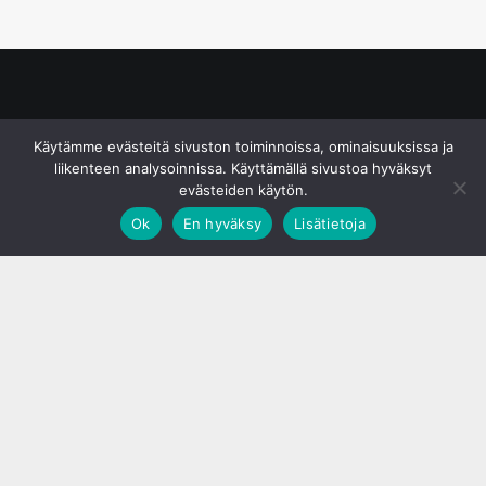
© S&J Media Oy
Käytämme evästeitä sivuston toiminnoissa, ominaisuuksissa ja
liikenteen analysoinnissa. Käyttämällä sivustoa hyväksyt
evästeiden käytön.
Ok
En hyväksy
Lisätietoja
;