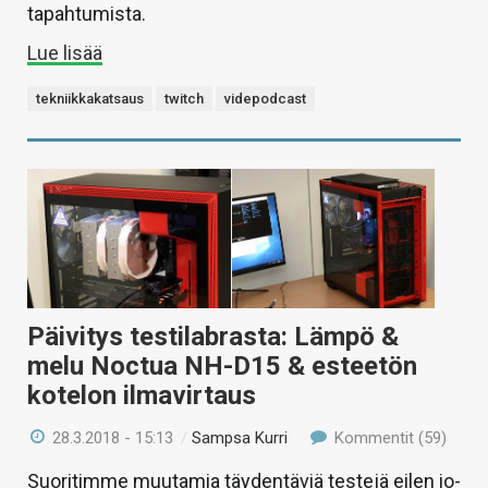
tapahtumista.
Lue lisää
tekniikkakatsaus
twitch
videpodcast
Päivitys testilabrasta: Lämpö &
melu Noctua NH-D15 & esteetön
kotelon ilmavirtaus
28.3.2018 - 15:13
/
Sampsa Kurri
Kommentit (59)
Suoritimme muutamia täydentäviä testejä eilen io-