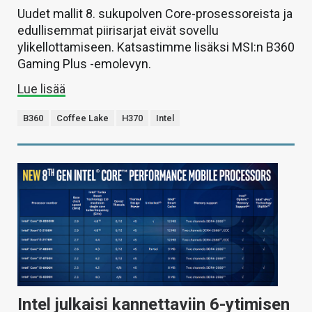
Uudet mallit 8. sukupolven Core-prosessoreista ja
edullisemmat piirisarjat eivät sovellu
ylikellottamiseen. Katsastimme lisäksi MSI:n B360
Gaming Plus -emolevyn.
Lue lisää
B360
Coffee Lake
H370
Intel
Intel julkaisi kannettaviin 6-ytimisen