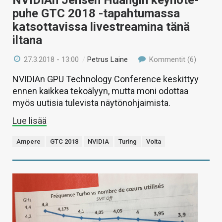
puhe GTC 2018 -tapahtumassa
katsottavissa livestreamina tänä
iltana
27.3.2018 - 13:00
/
Petrus Laine
Kommentit (6)
NVIDIAn GPU Technology Conference keskittyy
ennen kaikkea tekoälyyn, mutta moni odottaa
myös uutisia tulevista näytönohjaimista.
Lue lisää
Ampere
GTC 2018
NVIDIA
Turing
Volta