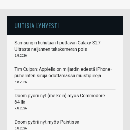
UUTISIA LYHYESTI
Samsungin huhutaan tiputtavan Galaxy S27
Ultrasta neljännen takakameran pois
8.8.2026
Tim Culpan: Applella on miljardin edestä iPhone-
puhelinten siruja odottamassa muistipiirejä
8.8.2026
Doom pyörii nyt (melkein) myös Commodore
64:llä
7.8.2026
Doom pyörii nyt myös Paintissa
6.8.2026