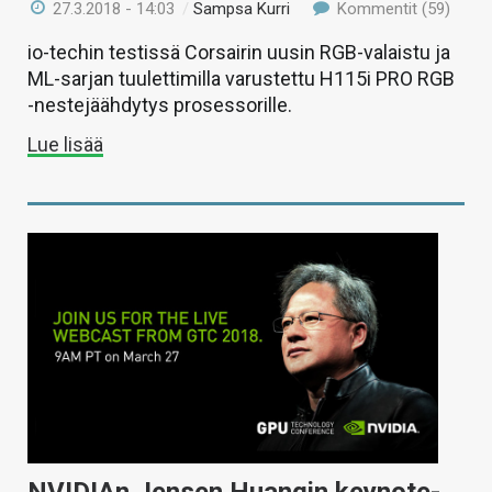
27.3.2018 - 14:03
/
Sampsa Kurri
Kommentit (59)
io-techin testissä Corsairin uusin RGB-valaistu ja
ML-sarjan tuulettimilla varustettu H115i PRO RGB
-nestejäähdytys prosessorille.
Lue lisää
NVIDIAn Jensen Huangin keynote-