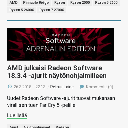
AMD
Pinnacle Ridge
Ryzen
Ryzen 2000
Ryzen 5 2600
Ryzen 5 2600X
Ryzen 7 2700X
AMD julkaisi Radeon Software
18.3.4 -ajurit näytönohjaimilleen
26.3.2018 - 22:13
/
Petrus Laine
Kommentit (0)
Uudet Radeon Software -ajurit tuovat mukanaan
virallisen tuen Far Cry 5 -pelille.
Lue lisää
Ajurit
Näytönohjaimet
Radeon