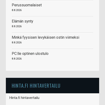
Perussuomalaiset
8.8.2026
Elämän synty
8.8.2026
Minkä fyysisen levykäisen ostin viimeksi
8.8.2026
PC:lle optinen ulostulo
8.8.2026
HINTA.FI HINTAVERTAILU
Hinta.fi hintavertailu