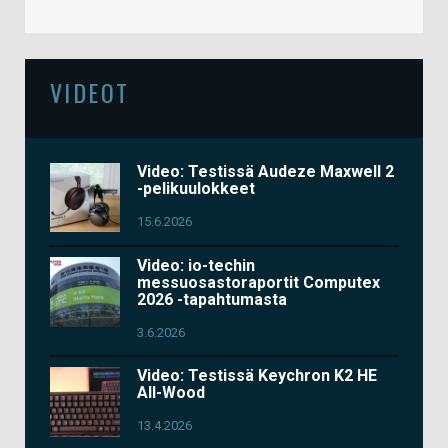
VIDEOT
Video: Testissä Audeze Maxwell 2
-pelikuulokkeet
15.6.2026
Video: io-techin
messuosastoraportit Computex
2026 -tapahtumasta
3.6.2026
Video: Testissä Keychron K2 HE
All-Wood
13.4.2026