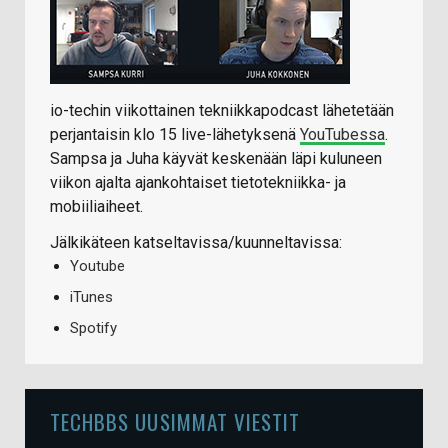
io-techin viikottainen tekniikkapodcast lähetetään
perjantaisin klo 15 live-lähetyksenä
YouTubessa
.
Sampsa ja Juha käyvät keskenään läpi kuluneen
viikon ajalta ajankohtaiset tietotekniikka- ja
mobiiliaiheet.
Jälkikäteen katseltavissa/kuunneltavissa:
Youtube
iTunes
Spotify
TECHBBS UUSIMMAT VIESTIT