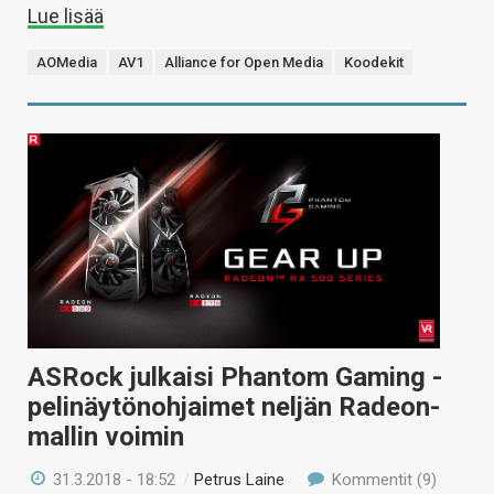
Lue lisää
AOMedia
AV1
Alliance for Open Media
Koodekit
ASRock julkaisi Phantom Gaming -
pelinäytönohjaimet neljän Radeon-
mallin voimin
31.3.2018 - 18:52
/
Petrus Laine
Kommentit (9)