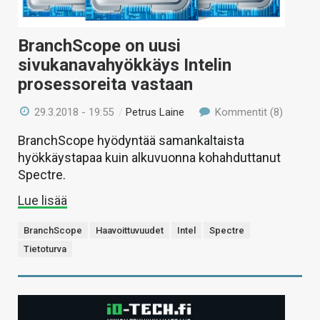
BranchScope on uusi
sivukanavahyökkäys Intelin
prosessoreita vastaan
29.3.2018 - 19:55
/
Petrus Laine
Kommentit (8)
BranchScope hyödyntää samankaltaista
hyökkäystapaa kuin alkuvuonna kohahduttanut
Spectre.
Lue lisää
BranchScope
Haavoittuvuudet
Intel
Spectre
Tietoturva