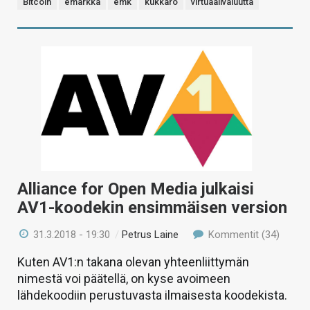
Bitcoin
emarkka
emk
kukkaro
virtuaalivaluutta
Alliance for Open Media julkaisi
AV1-koodekin ensimmäisen version
31.3.2018 - 19:30
/
Petrus Laine
Kommentit (34)
Kuten AV1:n takana olevan yhteenliittymän
nimestä voi päätellä, on kyse avoimeen
lähdekoodiin perustuvasta ilmaisesta koodekista.