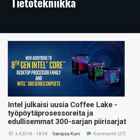
Tietotekniikka
ARTIKKELIT
VIDEOT
TECHBBS
TIETOA
HINTA.FI
KAUPPA
VAIHDA TEEMA
Intel julkaisi uusia Coffee Lake -
työpöytäprosessoreita ja
HAKU
edullisemmat 300-sarjan piirisarjat
3.4.2018 - 18:04
/
Sampsa Kurri
Kommentit (27)