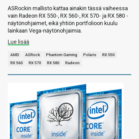
ASRockin mallisto kattaa ainakin tässä vaiheessa
vain Radeon RX 550-, RX 560-, RX 570- ja RX 580 -
näytönohjaimet, eikä yhtiön portfolioon kuulu
lainkaan Vega-näytönohjaimia.
Lue lisää
AMD
ASRock
Phantom Gaming
Polaris
RX 550
RX 560
RX 570
RX 580
Radeon