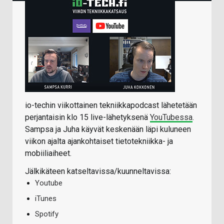
io-techin viikottainen tekniikkapodcast lähetetään
perjantaisin klo 15 live-lähetyksenä
YouTubessa
.
Sampsa ja Juha käyvät keskenään läpi kuluneen
viikon ajalta ajankohtaiset tietotekniikka- ja
mobiiliaiheet.
Jälkikäteen katseltavissa/kuunneltavissa:
Youtube
iTunes
Spotify