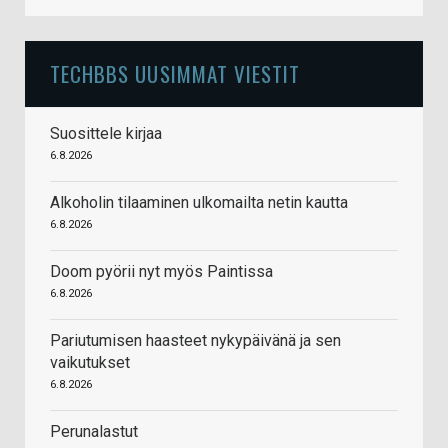
TECHBBS UUSIMMAT VIESTIT
Suosittele kirjaa
6.8.2026
Alkoholin tilaaminen ulkomailta netin kautta
6.8.2026
Doom pyörii nyt myös Paintissa
6.8.2026
Pariutumisen haasteet nykypäivänä ja sen
vaikutukset
6.8.2026
Perunalastut