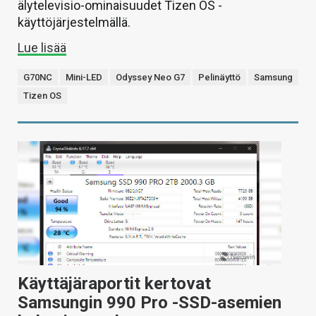
älytelevisio-ominaisuudet Tizen OS -
käyttöjärjestelmällä.
Lue lisää
G70NC
Mini-LED
Odyssey Neo G7
Pelinäyttö
Samsung
Tizen OS
Käyttäjäraportit kertovat
Samsungin 990 Pro -SSD-asemien