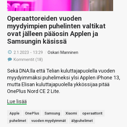
Operaattoreiden vuoden
myydyimpien puhelinten valtikat
ovat jälleen pääosin Applen ja
Samsungin käsissä
2.1.2023 - 13:29
/
Oskari Manninen
Kommentit (18)
Sekä DNA:lla että Telian kuluttajapuolella vuoden
myydyimmäksi puhelimeksi ylsi Applen iPhone 13,
mutta Elisan kuluttajapuolella ykkössijaa pitää
OnePlus Nord CE 2 Lite.
Lue lisää
Apple
OnePlus
Samsung
Xiaomi
operaattorit
puhelimet
vuoden myydyimmät
älypuhelimet