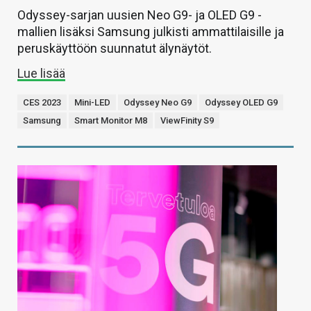
Odyssey-sarjan uusien Neo G9- ja OLED G9 -
mallien lisäksi Samsung julkisti ammattilaisille ja
peruskäyttöön suunnatut älynäytöt.
Lue lisää
CES 2023
Mini-LED
Odyssey Neo G9
Odyssey OLED G9
Samsung
Smart Monitor M8
ViewFinity S9