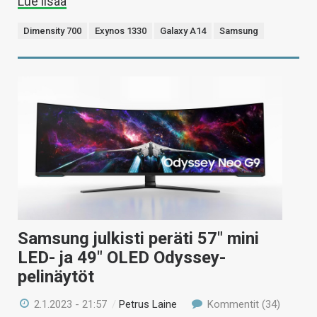
Lue lisää
Dimensity 700
Exynos 1330
Galaxy A14
Samsung
Samsung julkisti peräti 57″ mini
LED- ja 49″ OLED Odyssey-
pelinäytöt
2.1.2023 - 21:57
/
Petrus Laine
Kommentit (34)