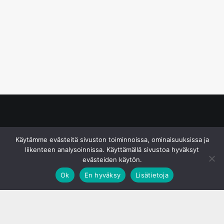
© S&J Media Oy
Käytämme evästeitä sivuston toiminnoissa, ominaisuuksissa ja
liikenteen analysoinnissa. Käyttämällä sivustoa hyväksyt
evästeiden käytön.
Ok
En hyväksy
Lisätietoja
;