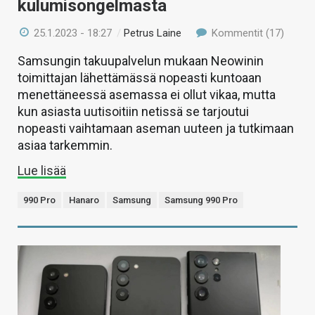
kulumisongelmasta
25.1.2023 - 18:27
/
Petrus Laine
Kommentit (17)
Samsungin takuupalvelun mukaan Neowinin
toimittajan lähettämässä nopeasti kuntoaan
menettäneessä asemassa ei ollut vikaa, mutta
kun asiasta uutisoitiin netissä se tarjoutui
nopeasti vaihtamaan aseman uuteen ja tutkimaan
asiaa tarkemmin.
Lue lisää
990 Pro
Hanaro
Samsung
Samsung 990 Pro