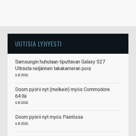
UUTISIA LYHYESTI
Samsungin huhutaan tiputtavan Galaxy S27
Ultrasta neljännen takakameran pois
6.8.2026
Doom pyörii nyt (melkein) myös Commodore
64:llä
6.8.2026
Doom pyörii nyt myös Paintissa
6.8.2026