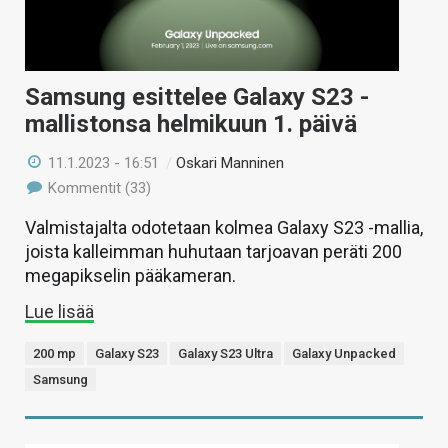
Samsung esittelee Galaxy S23 -
mallistonsa helmikuun 1. päivä
11.1.2023 - 16:51
/
Oskari Manninen
Kommentit (33)
Valmistajalta odotetaan kolmea Galaxy S23 -mallia,
joista kalleimman huhutaan tarjoavan peräti 200
megapikselin pääkameran.
Lue lisää
200 mp
Galaxy S23
Galaxy S23 Ultra
Galaxy Unpacked
Samsung