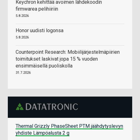
Keychron kehittää avoimen lähdekoodin
firmwarea pelihiiriin
5.8.2026
Honor uudisti logonsa
5.8.2026
Counterpoint Research: Mobiilijärjestelmäpiirien
toimitukset laskivat jopa 15 % vuoden
ensimmäisellä puoliskolla
31.7.2026
Thermal Grizzly PhaseSheet PTM jäähdytyslevyn
yhdiste Lämpöalusta 2 g