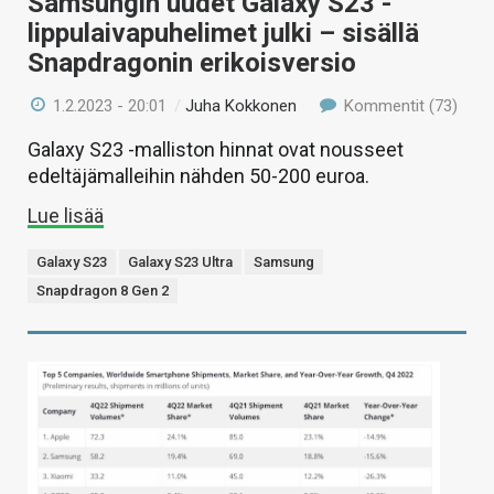
Samsungin uudet Galaxy S23 -
lippulaivapuhelimet julki – sisällä
Snapdragonin erikoisversio
1.2.2023 - 20:01
/
Juha Kokkonen
Kommentit (73)
Galaxy S23 -malliston hinnat ovat nousseet
edeltäjämalleihin nähden 50-200 euroa.
Lue lisää
Galaxy S23
Galaxy S23 Ultra
Samsung
Snapdragon 8 Gen 2