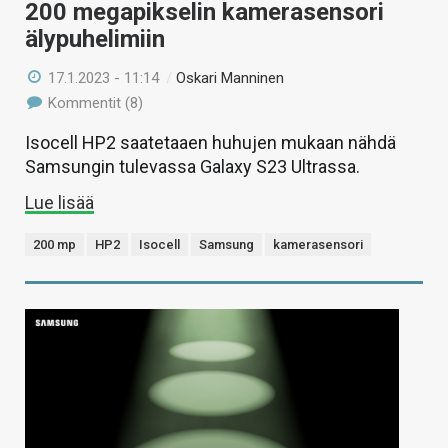
200 megapikselin kamerasensori
älypuhelimiin
17.1.2023 - 11:14
/
Oskari Manninen
Kommentit (8)
Isocell HP2 saatetaaen huhujen mukaan nähdä
Samsungin tulevassa Galaxy S23 Ultrassa.
Lue lisää
200 mp
HP2
Isocell
Samsung
kamerasensori