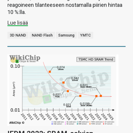
reagoineen tilanteeseen nostamalla piirien hintaa
10 %:lla.
Lue lisää
3D NAND
NAND Flash
Samsung
YMTC