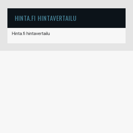
HINTA.FI HINTAVERTAILU
Hinta.fi hintavertailu