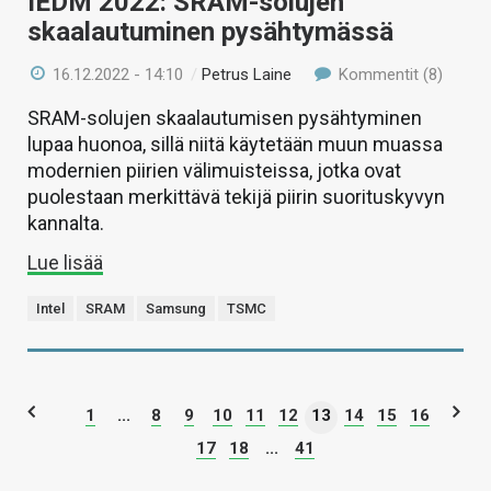
IEDM 2022: SRAM-solujen
skaalautuminen pysähtymässä
16.12.2022 - 14:10
/
Petrus Laine
Kommentit (8)
SRAM-solujen skaalautumisen pysähtyminen
lupaa huonoa, sillä niitä käytetään muun muassa
modernien piirien välimuisteissa, jotka ovat
puolestaan merkittävä tekijä piirin suorituskyvyn
kannalta.
Lue lisää
Intel
SRAM
Samsung
TSMC
1
...
8
9
10
11
12
13
14
15
16
17
18
...
41